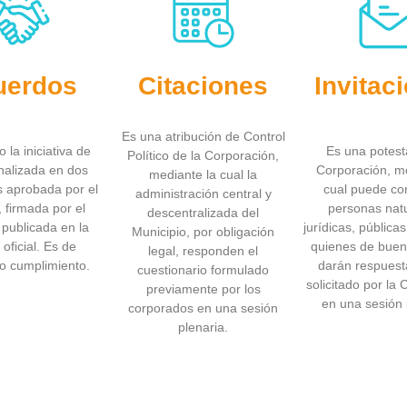
uerdos
Citaciones
Invitac
Es una atribución de Control
 la iniciativa de
Es una potest
Político de la Corporación,
nalizada en dos
Corporación, me
mediante la cual la
 aprobada por el
cual puede co
administración central y
 firmada por el
personas nat
descentralizada del
 publicada en la
jurídicas, pública
Municipio, por obligación
oficial. Es de
quienes de buen
legal, responden el
io cumplimiento.
darán respuest
cuestionario formulado
solicitado por la
previamente por los
en una sesión 
corporados en una sesión
plenaria.