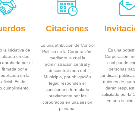
uerdos
Citaciones
Invitac
Es una atribución de Control
 la iniciativa de
Es una potest
Político de la Corporación,
nalizada en dos
Corporación, me
mediante la cual la
 aprobada por el
cual puede co
administración central y
 firmada por el
personas nat
descentralizada del
 publicada en la
jurídicas, pública
Municipio, por obligación
oficial. Es de
quienes de buen
legal, responden el
io cumplimiento.
darán respuest
cuestionario formulado
solicitado por la
previamente por los
en una sesión 
corporados en una sesión
plenaria.