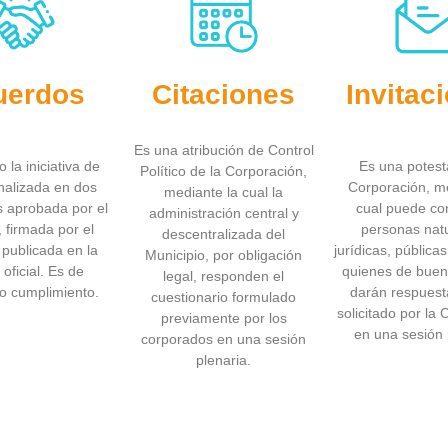
uerdos
Citaciones
Invitac
Es una atribución de Control
 la iniciativa de
Es una potest
Político de la Corporación,
nalizada en dos
Corporación, me
mediante la cual la
 aprobada por el
cual puede co
administración central y
 firmada por el
personas nat
descentralizada del
 publicada en la
jurídicas, pública
Municipio, por obligación
oficial. Es de
quienes de buen
legal, responden el
io cumplimiento.
darán respuest
cuestionario formulado
solicitado por la
previamente por los
en una sesión 
corporados en una sesión
plenaria.