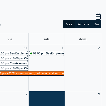
6
Mes
Semana
Día
vie.
sáb.
dom.
31
1
2
uniones: capacitación a conductores
:00 pm
Sesión plenaria No. 484
02:00 pm
Sesión plenaria No. 485
o 96-2026: Cancelada
:00 pm - 10:00 pm
Otras reuniones: reunión con equipo de trabajo
a de comunicaciones pot
uniones: ley 1503 de 2011
:00 pm
Comisión accidental: Cancelada
t
 483
:00 pm - 10:00 pm
Otras reuniones: reto visiones de territorio 2026
uniones: mantenimiento recinto
0 pm - 01:00 am
Otras reuniones: graduación instituto metropolitano de educación
cosiendo ideas s.a.s
uniones: Cancelada
o
:hacer seguimiento a los problemas de ruido, mal parqueo, convivencia y basu
uniones: reconocimiento a ideas decorcountry floristeria
7
8
9
estar
uniones: montaje de logística clausura de sesiones
 489