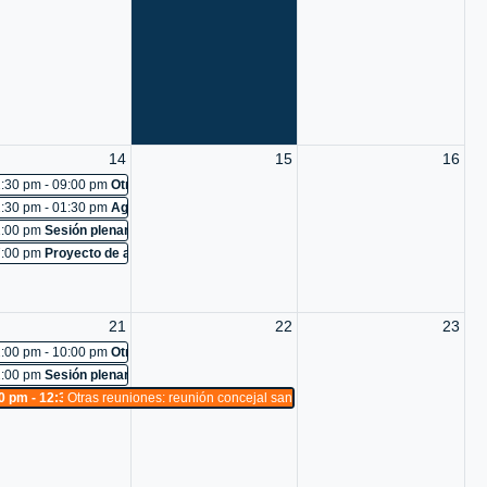
o 97-2026: Cancelada
uniones: reconocimiento a diego alejandro silva agudelo y ani-k makeup
 - mercurio, nuevos empleados
uniones: reunión ctp
ara el análisis de la viabilidad tecnica, jurídica y financiera, que permita la 
dental para dar seguimiento y solución a los problemas derivados del corredor
istribuidora de químicos industriales s.a
14
15
16
uniones: pot
:30 pm - 09:00 pm
Otras reuniones: pot
 493
:30 pm - 01:30 pm
Agendamiento Estudiantes: visita guiada a estudiantes de la 
el sector eterna primavera del barrio bombona 2, comuna 9, cuente con todos lo
uniones: Cancelada
:00 pm
Sesión plenaria No. 494
aforma de participación ciudadana
uniones: reconocimiento a manuela echeverri
:00 pm
Proyecto de acuerdo 89-2026: estudio
cación del fortalecimiento y gestión de la red pública de salud de medellín
:comisión accidental para la atención integral de la problemática de convivenc
e esterilizaciones de caninos y felinos
uniones: reconocimiento a mercados mua
21
22
23
uniones: pot
:00 pm - 10:00 pm
Otras reuniones: pot
fundación juanfe
:proposición para la creación de una comisión accidental sobre recaudo electr
:00 pm
Sesión plenaria No. 498
 497
0 pm - 12:30 am
Otras reuniones: reunión concejal santiago perdomo
 vocadería s.a.s
:seguimiento a las diferentes necesidades y problemáticas de las comunas y cor
o
uniones: reconocimiento a centro comercial los molinos
uniones: charlas semanales