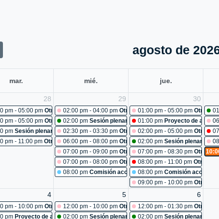
agosto de 202
mar.
mié.
jue.
28
29
30
iones: mantenimiento recinto
0 pm - 05:00 pm
Otras reuniones: curso de redacción y ortografía
02:00 pm - 04:00 pm
Otras reuniones: comité primario
01:00 pm - 05:00 pm
Otras re
01
iones: reunión unidad de comunicaciones
0 pm - 05:00 pm
Otras reuniones: Cancelada
02:00 pm
Sesión plenaria No. 482
01:00 pm
Proyecto de acuerd
06
96-2026: estudio
00 pm
Sesión plenaria No. 481
02:30 pm - 03:30 pm
Otras reuniones: reunión estrategi
02:00 pm - 05:00 pm
Otras re
07
80
0 pm - 11:00 pm
Otras reuniones: sesión extraordinaria ctp
06:00 pm - 08:00 pm
Otras reuniones: caracterización po
02:00 pm
Sesión plenaria No.
08
07:00 pm - 09:00 pm
Otras reuniones: mesa de trabajo
07:00 pm - 08:30 pm
Otras re
10:0
07:00 pm - 08:00 pm
Otras reuniones: reconocimiento a 
08:00 pm - 11:00 pm
Otras re
08:00 pm
Comisión accidental:turismo y entretenimient
08:00 pm
Comisión accidental
09:00 pm - 10:00 pm
Otras re
4
5
6
iones: inducción para nuevos empleados.
0 pm - 10:00 pm
Otras reuniones: semana de la salud
12:00 pm - 10:00 pm
Otras reuniones: acitividad de bien
12:00 pm - 01:30 pm
Otras re
iones: Cancelada
00 pm
Proyecto de acuerdo 101-2026: estudio
02:00 pm
Sesión plenaria No. 488
02:00 pm
Sesión plenaria No.