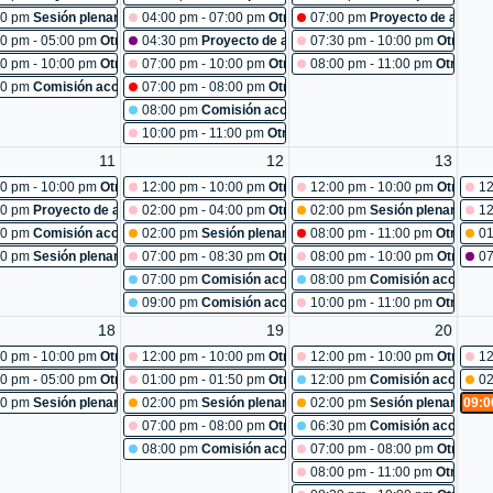
iones: reunión subsecretaría
00 pm
Sesión plenaria No. 487
04:00 pm - 07:00 pm
Otras reuniones: capacitación pot
07:00 pm
Proyecto de acuerd
iones: Cancelada
0 pm - 05:00 pm
Otras reuniones: reunión abogados
04:30 pm
Proyecto de acuerdo 100-2026: estudio
07:30 pm - 10:00 pm
Otras re
86
0 pm - 10:00 pm
Otras reuniones: Cancelada
07:00 pm - 10:00 pm
Otras reuniones: capacitacion simi
08:00 pm - 11:00 pm
Otras re
iones: reunión servicios generales
00 pm
Comisión accidental:por medio de la cual se crea una comisión de estudio, p
07:00 pm - 08:00 pm
Otras reuniones: Cancelada
08:00 pm
Comisión accidental:creación de comisión acci
10:00 pm - 11:00 pm
Otras reuniones: reconocimiento a d
11
12
13
iones: pot
0 pm - 10:00 pm
Otras reuniones: pot
12:00 pm - 10:00 pm
Otras reuniones: pot
12:00 pm - 10:00 pm
Otras re
12
84-2026: estudio
00 pm
Proyecto de acuerdo 101-2026: estudio
02:00 pm - 04:00 pm
Otras reuniones: comité primario
02:00 pm
Sesión plenaria No.
12
iones: reunión unidad servicios generales
30 pm
Comisión accidental:acciones ante la administración distrital para que, 
02:00 pm
Sesión plenaria No. 491
08:00 pm - 11:00 pm
Otras re
01
92
00 pm
Sesión plenaria No. 490
07:00 pm - 08:30 pm
Otras reuniones: socialización plat
08:00 pm - 10:00 pm
Otras re
07
07:00 pm
Comisión accidental:comisión de análisis verifi
08:00 pm
Comisión accidental
09:00 pm
Comisión accidental:seguimiento al programa d
10:00 pm - 11:00 pm
Otras re
18
19
20
0 pm - 10:00 pm
Otras reuniones: pot
12:00 pm - 10:00 pm
Otras reuniones: pot
12:00 pm - 10:00 pm
Otras re
12
0 pm - 05:00 pm
Otras reuniones: capacitación
01:00 pm - 01:50 pm
Otras reuniones: reconocimiento a 
12:00 pm
Comisión accidental
02
00 pm
Sesión plenaria No. 495
02:00 pm
Sesión plenaria No. 496
02:00 pm
Sesión plenaria No.
09:0
07:00 pm - 08:00 pm
Otras reuniones: reconocimiento: la
06:30 pm
Comisión accidental
08:00 pm
Comisión accidental:turismo y entretenimient
07:00 pm - 08:00 pm
Otras re
08:00 pm - 11:00 pm
Otras re