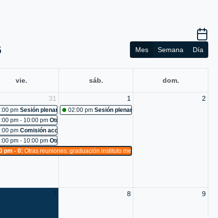
6
Mes
Semana
Día
vie.
sáb.
dom.
31
1
2
uniones: capacitación a conductores
:00 pm
Sesión plenaria No. 484
02:00 pm
Sesión plenaria No. 485
o 96-2026: Cancelada
:00 pm - 10:00 pm
Otras reuniones: reunión con equipo de trabajo
a de comunicaciones pot
uniones: ley 1503 de 2011
:00 pm
Comisión accidental: Cancelada
t
 483
:00 pm - 10:00 pm
Otras reuniones: reto visiones de territorio 2026
uniones: mantenimiento recinto
0 pm - 01:00 am
Otras reuniones: graduación instituto metropolitano de educación
cosiendo ideas s.a.s
uniones: Cancelada
o
:hacer seguimiento a los problemas de ruido, mal parqueo, convivencia y basu
uniones: reconocimiento a ideas decorcountry floristeria
7
8
9
estar
uniones: montaje de logística clausura de sesiones
 489