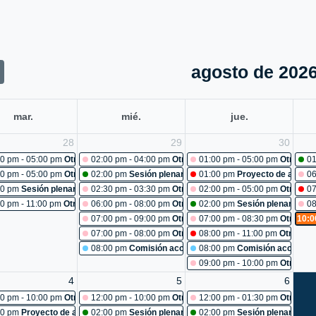
agosto de 202
mar.
mié.
jue.
28
29
30
iones: mantenimiento recinto
0 pm - 05:00 pm
Otras reuniones: curso de redacción y ortografía
02:00 pm - 04:00 pm
Otras reuniones: comité primario
01:00 pm - 05:00 pm
Otras re
01
iones: reunión unidad de comunicaciones
0 pm - 05:00 pm
Otras reuniones: Cancelada
02:00 pm
Sesión plenaria No. 482
01:00 pm
Proyecto de acuerd
06
96-2026: estudio
00 pm
Sesión plenaria No. 481
02:30 pm - 03:30 pm
Otras reuniones: reunión estrategi
02:00 pm - 05:00 pm
Otras re
07
80
0 pm - 11:00 pm
Otras reuniones: sesión extraordinaria ctp
06:00 pm - 08:00 pm
Otras reuniones: caracterización po
02:00 pm
Sesión plenaria No.
08
07:00 pm - 09:00 pm
Otras reuniones: mesa de trabajo
07:00 pm - 08:30 pm
Otras re
10:0
07:00 pm - 08:00 pm
Otras reuniones: reconocimiento a 
08:00 pm - 11:00 pm
Otras re
08:00 pm
Comisión accidental:turismo y entretenimient
08:00 pm
Comisión accidental
09:00 pm - 10:00 pm
Otras re
4
5
6
iones: inducción para nuevos empleados.
0 pm - 10:00 pm
Otras reuniones: semana de la salud
12:00 pm - 10:00 pm
Otras reuniones: acitividad de bien
12:00 pm - 01:30 pm
Otras re
iones: Cancelada
00 pm
Proyecto de acuerdo 101-2026: estudio
02:00 pm
Sesión plenaria No. 488
02:00 pm
Sesión plenaria No.