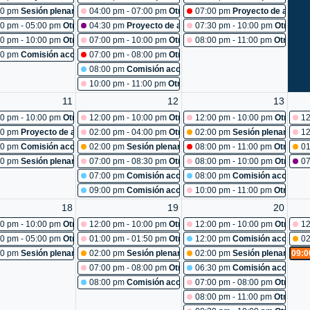
iones: reunión subsecretaría
00 pm
Sesión plenaria No. 487
04:00 pm - 07:00 pm
Otras reuniones: capacitación pot
07:00 pm
Proyecto de acuerd
iones: Cancelada
0 pm - 05:00 pm
Otras reuniones: reunión abogados
04:30 pm
Proyecto de acuerdo 100-2026: estudio
07:30 pm - 10:00 pm
Otras re
86
0 pm - 10:00 pm
Otras reuniones: Cancelada
07:00 pm - 10:00 pm
Otras reuniones: capacitacion simi
08:00 pm - 11:00 pm
Otras re
iones: reunión servicios generales
00 pm
Comisión accidental:por medio de la cual se crea una comisión de estudio, p
07:00 pm - 08:00 pm
Otras reuniones: Cancelada
08:00 pm
Comisión accidental:creación de comisión acci
10:00 pm - 11:00 pm
Otras reuniones: reconocimiento a d
11
12
13
iones: pot
0 pm - 10:00 pm
Otras reuniones: pot
12:00 pm - 10:00 pm
Otras reuniones: pot
12:00 pm - 10:00 pm
Otras re
12
84-2026: estudio
00 pm
Proyecto de acuerdo 101-2026: estudio
02:00 pm - 04:00 pm
Otras reuniones: comité primario
02:00 pm
Sesión plenaria No.
12
iones: reunión unidad servicios generales
30 pm
Comisión accidental:acciones ante la administración distrital para que, 
02:00 pm
Sesión plenaria No. 491
08:00 pm - 11:00 pm
Otras re
01
92
00 pm
Sesión plenaria No. 490
07:00 pm - 08:30 pm
Otras reuniones: socialización plat
08:00 pm - 10:00 pm
Otras re
07
07:00 pm
Comisión accidental:comisión de análisis verifi
08:00 pm
Comisión accidental
09:00 pm
Comisión accidental:seguimiento al programa d
10:00 pm - 11:00 pm
Otras re
18
19
20
0 pm - 10:00 pm
Otras reuniones: pot
12:00 pm - 10:00 pm
Otras reuniones: pot
12:00 pm - 10:00 pm
Otras re
12
0 pm - 05:00 pm
Otras reuniones: capacitación
01:00 pm - 01:50 pm
Otras reuniones: reconocimiento a 
12:00 pm
Comisión accidental
02
00 pm
Sesión plenaria No. 495
02:00 pm
Sesión plenaria No. 496
02:00 pm
Sesión plenaria No.
09:0
07:00 pm - 08:00 pm
Otras reuniones: reconocimiento: la
06:30 pm
Comisión accidental
08:00 pm
Comisión accidental:turismo y entretenimient
07:00 pm - 08:00 pm
Otras re
08:00 pm - 11:00 pm
Otras re