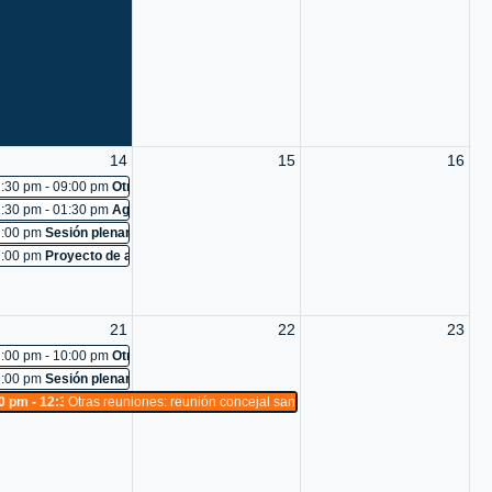
o 97-2026: Cancelada
uniones: reconocimiento a diego alejandro silva agudelo y ani-k makeup
 - mercurio, nuevos empleados
uniones: reunión ctp
ara el análisis de la viabilidad tecnica, jurídica y financiera, que permita la 
dental para dar seguimiento y solución a los problemas derivados del corredor
istribuidora de químicos industriales s.a
14
15
16
uniones: pot
:30 pm - 09:00 pm
Otras reuniones: pot
 493
:30 pm - 01:30 pm
Agendamiento Estudiantes: visita guiada a estudiantes de la 
el sector eterna primavera del barrio bombona 2, comuna 9, cuente con todos lo
uniones: Cancelada
:00 pm
Sesión plenaria No. 494
aforma de participación ciudadana
uniones: reconocimiento a manuela echeverri
:00 pm
Proyecto de acuerdo 89-2026: estudio
cación del fortalecimiento y gestión de la red pública de salud de medellín
:comisión accidental para la atención integral de la problemática de convivenc
e esterilizaciones de caninos y felinos
uniones: reconocimiento a mercados mua
21
22
23
uniones: pot
:00 pm - 10:00 pm
Otras reuniones: pot
fundación juanfe
:proposición para la creación de una comisión accidental sobre recaudo electr
:00 pm
Sesión plenaria No. 498
 497
0 pm - 12:30 am
Otras reuniones: reunión concejal santiago perdomo
 vocadería s.a.s
:seguimiento a las diferentes necesidades y problemáticas de las comunas y cor
o
uniones: reconocimiento a centro comercial los molinos
uniones: charlas semanales