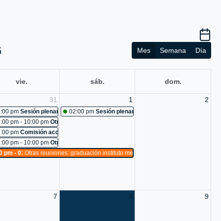
6
Mes
Semana
Día
vie.
sáb.
dom.
31
1
2
uniones: capacitación a conductores
:00 pm
Sesión plenaria No. 484
02:00 pm
Sesión plenaria No. 485
o 96-2026: Cancelada
:00 pm - 10:00 pm
Otras reuniones: reunión con equipo de trabajo
a de comunicaciones pot
uniones: ley 1503 de 2011
:00 pm
Comisión accidental: Cancelada
t
 483
:00 pm - 10:00 pm
Otras reuniones: reto visiones de territorio 2026
uniones: mantenimiento recinto
0 pm - 01:00 am
Otras reuniones: graduación instituto metropolitano de educación
cosiendo ideas s.a.s
uniones: Cancelada
o
:hacer seguimiento a los problemas de ruido, mal parqueo, convivencia y basu
uniones: reconocimiento a ideas decorcountry floristeria
7
8
9
estar
uniones: montaje de logística clausura de sesiones
 489