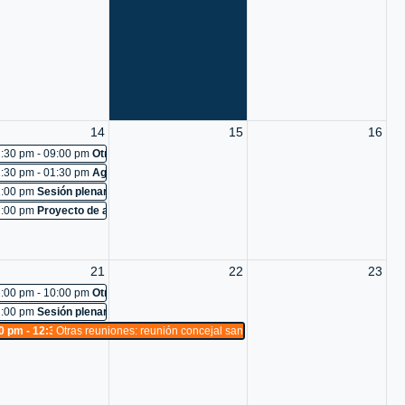
o 97-2026: Cancelada
uniones: reconocimiento a diego alejandro silva agudelo y ani-k makeup
 - mercurio, nuevos empleados
uniones: reunión ctp
ara el análisis de la viabilidad tecnica, jurídica y financiera, que permita la 
dental para dar seguimiento y solución a los problemas derivados del corredor
istribuidora de químicos industriales s.a
14
15
16
uniones: pot
:30 pm - 09:00 pm
Otras reuniones: pot
 493
:30 pm - 01:30 pm
Agendamiento Estudiantes: visita guiada a estudiantes de la 
el sector eterna primavera del barrio bombona 2, comuna 9, cuente con todos lo
uniones: Cancelada
:00 pm
Sesión plenaria No. 494
aforma de participación ciudadana
uniones: reconocimiento a manuela echeverri
:00 pm
Proyecto de acuerdo 89-2026: estudio
cación del fortalecimiento y gestión de la red pública de salud de medellín
:comisión accidental para la atención integral de la problemática de convivenc
e esterilizaciones de caninos y felinos
uniones: reconocimiento a mercados mua
21
22
23
uniones: pot
:00 pm - 10:00 pm
Otras reuniones: pot
fundación juanfe
:proposición para la creación de una comisión accidental sobre recaudo electr
:00 pm
Sesión plenaria No. 498
 497
0 pm - 12:30 am
Otras reuniones: reunión concejal santiago perdomo
 vocadería s.a.s
:seguimiento a las diferentes necesidades y problemáticas de las comunas y cor
o
uniones: reconocimiento a centro comercial los molinos
uniones: charlas semanales