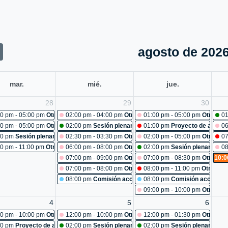
agosto de 202
mar.
mié.
jue.
28
29
30
iones: mantenimiento recinto
0 pm - 05:00 pm
Otras reuniones: curso de redacción y ortografía
02:00 pm - 04:00 pm
Otras reuniones: comité primario
01:00 pm - 05:00 pm
Otras re
01
iones: reunión unidad de comunicaciones
0 pm - 05:00 pm
Otras reuniones: Cancelada
02:00 pm
Sesión plenaria No. 482
01:00 pm
Proyecto de acuerd
06
96-2026: estudio
00 pm
Sesión plenaria No. 481
02:30 pm - 03:30 pm
Otras reuniones: reunión estrategi
02:00 pm - 05:00 pm
Otras re
07
80
0 pm - 11:00 pm
Otras reuniones: sesión extraordinaria ctp
06:00 pm - 08:00 pm
Otras reuniones: caracterización po
02:00 pm
Sesión plenaria No.
08
07:00 pm - 09:00 pm
Otras reuniones: mesa de trabajo
07:00 pm - 08:30 pm
Otras re
10:0
07:00 pm - 08:00 pm
Otras reuniones: reconocimiento a 
08:00 pm - 11:00 pm
Otras re
08:00 pm
Comisión accidental:turismo y entretenimient
08:00 pm
Comisión accidental
09:00 pm - 10:00 pm
Otras re
4
5
6
iones: inducción para nuevos empleados.
0 pm - 10:00 pm
Otras reuniones: semana de la salud
12:00 pm - 10:00 pm
Otras reuniones: acitividad de bien
12:00 pm - 01:30 pm
Otras re
iones: Cancelada
00 pm
Proyecto de acuerdo 101-2026: estudio
02:00 pm
Sesión plenaria No. 488
02:00 pm
Sesión plenaria No.