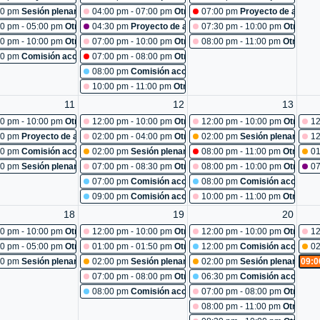
iones: reunión subsecretaría
00 pm
Sesión plenaria No. 487
04:00 pm - 07:00 pm
Otras reuniones: capacitación pot
07:00 pm
Proyecto de acuerd
iones: Cancelada
0 pm - 05:00 pm
Otras reuniones: reunión abogados
04:30 pm
Proyecto de acuerdo 100-2026: estudio
07:30 pm - 10:00 pm
Otras re
86
0 pm - 10:00 pm
Otras reuniones: Cancelada
07:00 pm - 10:00 pm
Otras reuniones: capacitacion simi
08:00 pm - 11:00 pm
Otras re
iones: reunión servicios generales
00 pm
Comisión accidental:por medio de la cual se crea una comisión de estudio, p
07:00 pm - 08:00 pm
Otras reuniones: Cancelada
08:00 pm
Comisión accidental:creación de comisión acci
10:00 pm - 11:00 pm
Otras reuniones: reconocimiento a d
11
12
13
iones: pot
0 pm - 10:00 pm
Otras reuniones: pot
12:00 pm - 10:00 pm
Otras reuniones: pot
12:00 pm - 10:00 pm
Otras re
12
84-2026: estudio
00 pm
Proyecto de acuerdo 101-2026: estudio
02:00 pm - 04:00 pm
Otras reuniones: comité primario
02:00 pm
Sesión plenaria No.
12
iones: reunión unidad servicios generales
30 pm
Comisión accidental:acciones ante la administración distrital para que, 
02:00 pm
Sesión plenaria No. 491
08:00 pm - 11:00 pm
Otras re
01
92
00 pm
Sesión plenaria No. 490
07:00 pm - 08:30 pm
Otras reuniones: socialización plat
08:00 pm - 10:00 pm
Otras re
07
07:00 pm
Comisión accidental:comisión de análisis verifi
08:00 pm
Comisión accidental
09:00 pm
Comisión accidental:seguimiento al programa d
10:00 pm - 11:00 pm
Otras re
18
19
20
0 pm - 10:00 pm
Otras reuniones: pot
12:00 pm - 10:00 pm
Otras reuniones: pot
12:00 pm - 10:00 pm
Otras re
12
0 pm - 05:00 pm
Otras reuniones: capacitación
01:00 pm - 01:50 pm
Otras reuniones: reconocimiento a 
12:00 pm
Comisión accidental
02
00 pm
Sesión plenaria No. 495
02:00 pm
Sesión plenaria No. 496
02:00 pm
Sesión plenaria No.
09:0
07:00 pm - 08:00 pm
Otras reuniones: reconocimiento: la
06:30 pm
Comisión accidental
08:00 pm
Comisión accidental:turismo y entretenimient
07:00 pm - 08:00 pm
Otras re
08:00 pm - 11:00 pm
Otras re