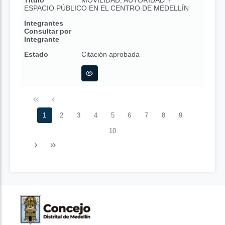
Título
MOVILIDAD, AUTORIDAD Y
ESPACIO PÚBLICO EN EL CENTRO DE MEDELLÍN
Integrantes
Consultar por
Integrante
Estado
Citación aprobada
1
2
3
4
5
6
7
8
9
10