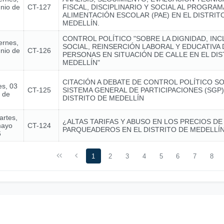
unio de
CT-127
FISCAL, DISCIPLINARIO Y SOCIAL AL PROGRAM
ALIMENTACIÓN ESCOLAR (PAE) EN EL DISTRIT
MEDELLÍN.
CONTROL POLÍTICO "SOBRE LA DIGNIDAD, INC
ernes,
SOCIAL, REINSERCIÓN LABORAL Y EDUCATIVA 
unio de
CT-126
PERSONAS EN SITUACIÓN DE CALLE EN EL DIS
MEDELLÍN"
CITACIÓN A DEBATE DE CONTROL POLÍTICO S
es, 03
CT-125
SISTEMA GENERAL DE PARTICIPACIONES (SGP)
o de
DISTRITO DE MEDELLÍN
artes,
¿ALTAS TARIFAS Y ABUSO EN LOS PRECIOS DE
mayo
CT-124
PARQUEADEROS EN EL DISTRITO DE MEDELLÍ
6
1
2
3
4
5
6
7
8