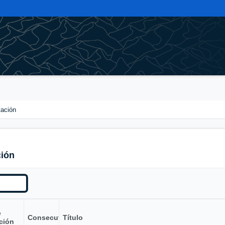
tación
ción
e
Consecutivo
Título
ción