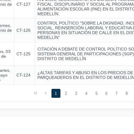
unio de
CT-127
FISCAL, DISCIPLINARIO Y SOCIAL AL PROGRAM
ALIMENTACIÓN ESCOLAR (PAE) EN EL DISTRIT
MEDELLÍN.
CONTROL POLÍTICO "SOBRE LA DIGNIDAD, INC
ernes,
SOCIAL, REINSERCIÓN LABORAL Y EDUCATIVA 
unio de
CT-126
PERSONAS EN SITUACIÓN DE CALLE EN EL DIS
MEDELLÍN"
CITACIÓN A DEBATE DE CONTROL POLÍTICO S
es, 03
CT-125
SISTEMA GENERAL DE PARTICIPACIONES (SGP)
o de
DISTRITO DE MEDELLÍN
artes,
¿ALTAS TARIFAS Y ABUSO EN LOS PRECIOS DE
mayo
CT-124
PARQUEADEROS EN EL DISTRITO DE MEDELLÍ
6
1
2
3
4
5
6
7
8