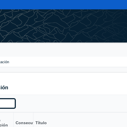
tación
ción
e
Consecutivo
Título
ción