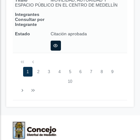
Título
MOVILIDAD, AUTORIDAD Y
ESPACIO PÚBLICO EN EL CENTRO DE MEDELLÍN
Integrantes
Consultar por
Integrante
Estado
Citación aprobada
1
2
3
4
5
6
7
8
9
10