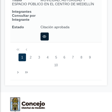
Título
MOVILIDAD, AUTORIDAD Y
ESPACIO PÚBLICO EN EL CENTRO DE MEDELLÍN
Integrantes
Consultar por
Integrante
Estado
Citación aprobada
1
2
3
4
5
6
7
8
9
10