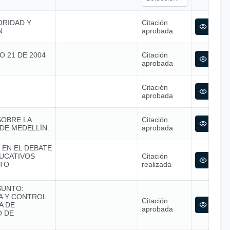
ORIDAD Y
Citación
N
aprobada
O 21 DE 2004
Citación
aprobada
Citación
aprobada
SOBRE LA
Citación
DE MEDELLÍN.
aprobada
 EN EL DEBATE
UCATIVOS
Citación
STO
realizada
SUNTO:
CA Y CONTROL
Citación
A DE
aprobada
O DE