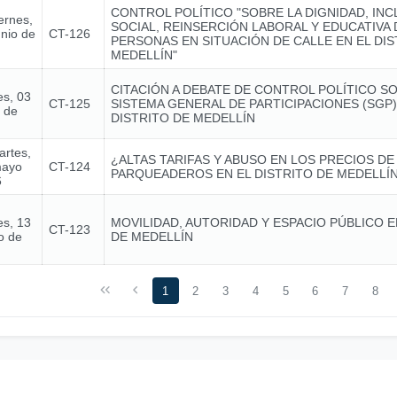
CONTROL POLÍTICO "SOBRE LA DIGNIDAD, INC
ernes,
SOCIAL, REINSERCIÓN LABORAL Y EDUCATIVA 
unio de
CT-126
PERSONAS EN SITUACIÓN DE CALLE EN EL DIS
MEDELLÍN"
CITACIÓN A DEBATE DE CONTROL POLÍTICO S
es, 03
CT-125
SISTEMA GENERAL DE PARTICIPACIONES (SGP)
o de
DISTRITO DE MEDELLÍN
artes,
¿ALTAS TARIFAS Y ABUSO EN LOS PRECIOS DE
mayo
CT-124
PARQUEADEROS EN EL DISTRITO DE MEDELLÍ
6
es, 13
MOVILIDAD, AUTORIDAD Y ESPACIO PÚBLICO 
CT-123
o de
DE MEDELLÍN
1
2
3
4
5
6
7
8