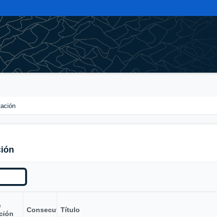
tación
ción
e
Consecutivo
Título
ción