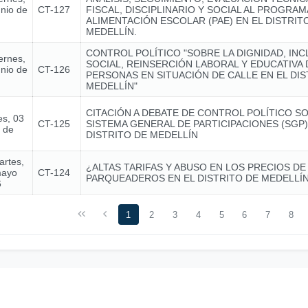
unio de
CT-127
FISCAL, DISCIPLINARIO Y SOCIAL AL PROGRAM
ALIMENTACIÓN ESCOLAR (PAE) EN EL DISTRIT
MEDELLÍN.
CONTROL POLÍTICO "SOBRE LA DIGNIDAD, INC
ernes,
SOCIAL, REINSERCIÓN LABORAL Y EDUCATIVA 
unio de
CT-126
PERSONAS EN SITUACIÓN DE CALLE EN EL DIS
MEDELLÍN"
CITACIÓN A DEBATE DE CONTROL POLÍTICO S
es, 03
CT-125
SISTEMA GENERAL DE PARTICIPACIONES (SGP)
o de
DISTRITO DE MEDELLÍN
artes,
¿ALTAS TARIFAS Y ABUSO EN LOS PRECIOS DE
mayo
CT-124
PARQUEADEROS EN EL DISTRITO DE MEDELLÍ
6
1
2
3
4
5
6
7
8