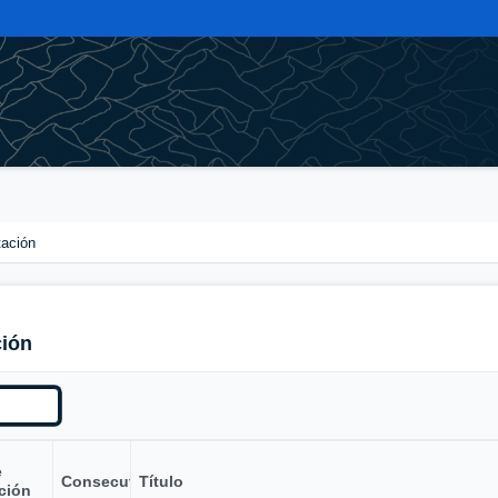
tación
ción
e
Consecutivo
Título
ción