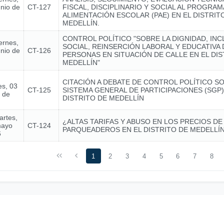
unio de
CT-127
FISCAL, DISCIPLINARIO Y SOCIAL AL PROGRAM
ALIMENTACIÓN ESCOLAR (PAE) EN EL DISTRIT
MEDELLÍN.
CONTROL POLÍTICO "SOBRE LA DIGNIDAD, INC
ernes,
SOCIAL, REINSERCIÓN LABORAL Y EDUCATIVA 
unio de
CT-126
PERSONAS EN SITUACIÓN DE CALLE EN EL DIS
MEDELLÍN"
CITACIÓN A DEBATE DE CONTROL POLÍTICO S
es, 03
CT-125
SISTEMA GENERAL DE PARTICIPACIONES (SGP)
o de
DISTRITO DE MEDELLÍN
artes,
¿ALTAS TARIFAS Y ABUSO EN LOS PRECIOS DE
mayo
CT-124
PARQUEADEROS EN EL DISTRITO DE MEDELLÍ
6
1
2
3
4
5
6
7
8