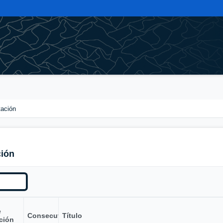
tación
ción
e
Consecutivo
Título
ción