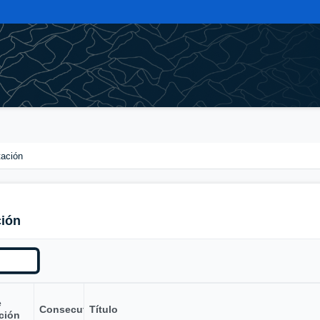
tación
ción
e
Consecutivo
Título
ción