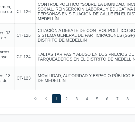
CONTROL POLÍTICO "SOBRE LA DIGNIDAD, INC
ernes,
SOCIAL, REINSERCIÓN LABORAL Y EDUCATIVA 
unio de
CT-126
PERSONAS EN SITUACIÓN DE CALLE EN EL DIS
MEDELLÍN"
CITACIÓN A DEBATE DE CONTROL POLÍTICO S
es, 03
CT-125
SISTEMA GENERAL DE PARTICIPACIONES (SGP)
o de
DISTRITO DE MEDELLÍN
artes,
¿ALTAS TARIFAS Y ABUSO EN LOS PRECIOS DE
mayo
CT-124
PARQUEADEROS EN EL DISTRITO DE MEDELLÍ
6
es, 13
MOVILIDAD, AUTORIDAD Y ESPACIO PÚBLICO 
CT-123
o de
DE MEDELLÍN
1
2
3
4
5
6
7
8