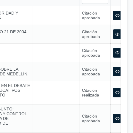
ORIDAD Y
Citación
N
aprobada
O 21 DE 2004
Citación
aprobada
Citación
aprobada
SOBRE LA
Citación
DE MEDELLÍN.
aprobada
 EN EL DEBATE
UCATIVOS
Citación
STO
realizada
SUNTO:
CA Y CONTROL
Citación
A DE
aprobada
O DE