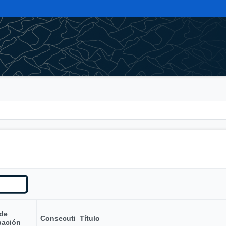
 de
Consecutivo
Título
bación