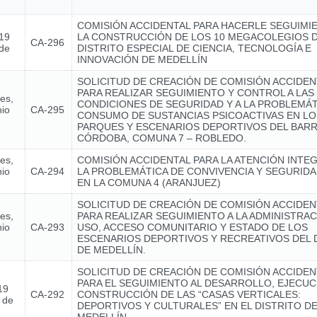
COMISIÓN ACCIDENTAL PARA HACERLE SEGUIMI
 19
LA CONSTRUCCIÓN DE LOS 10 MEGACOLEGIOS 
CA-296
 de
DISTRITO ESPECIAL DE CIENCIA, TECNOLOGÍA E
INNOVACIÓN DE MEDELLÍN
SOLICITUD DE CREACIÓN DE COMISIÓN ACCIDEN
PARA REALIZAR SEGUIMIENTO Y CONTROL A LAS
nes,
CONDICIONES DE SEGURIDAD Y A LA PROBLEMÁT
nio
CA-295
CONSUMO DE SUSTANCIAS PSICOACTIVAS EN LO
PARQUES Y ESCENARIOS DEPORTIVOS DEL BARR
CÓRDOBA, COMUNA 7 – ROBLEDO.
nes,
COMISIÓN ACCIDENTAL PARA LA ATENCIÓN INTE
nio
CA-294
LA PROBLEMÁTICA DE CONVIVENCIA Y SEGURIDA
EN LA COMUNA 4 (ARANJUEZ)
SOLICITUD DE CREACIÓN DE COMISIÓN ACCIDEN
nes,
PARA REALIZAR SEGUIMIENTO A LA ADMINISTRAC
nio
CA-293
USO, ACCESO COMUNITARIO Y ESTADO DE LOS
ESCENARIOS DEPORTIVOS Y RECREATIVOS DEL 
DE MEDELLÍN.
SOLICITUD DE CREACIÓN DE COMISIÓN ACCIDEN
PARA EL SEGUIMIENTO AL DESARROLLO, EJECUC
19
CA-292
CONSTRUCCIÓN DE LAS “CASAS VERTICALES:
 de
DEPORTIVOS Y CULTURALES” EN EL DISTRITO D