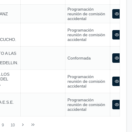
Programación
SANZ
reunión de comisión
accidental
Programación
reunión de comisión
ACUCHO.
accidental
O A LAS
Conformada
EDELLIN.
 LOS
Programación
 DEL
reunión de comisión
,
accidental
Programación
E.S.E.
reunión de comisión
accidental
9
10