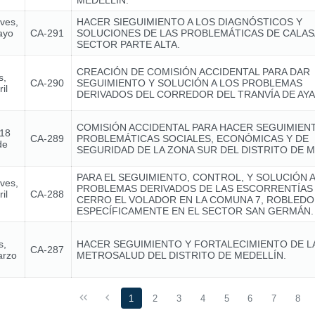
MEDELLÍN.
eves,
HACER SIEGUIMIENTO A LOS DIAGNÓSTICOS Y
ayo
CA-291
SOLUCIONES DE LAS PROBLEMÁTICAS DE CALA
SECTOR PARTE ALTA.
CREACIÓN DE COMISIÓN ACCIDENTAL PARA DAR
s,
CA-290
SEGUIMIENTO Y SOLUCIÓN A LOS PROBLEMAS
il
DERIVADOS DEL CORREDOR DEL TRANVÍA DE AY
COMISIÓN ACCIDENTAL PARA HACER SEGUIMIENT
 18
CA-289
PROBLEMÁTICAS SOCIALES, ECONÓMICAS Y DE
de
SEGURIDAD DE LA ZONA SUR DEL DISTRITO DE M
PARA EL SEGUIMIENTO, CONTROL, Y SOLUCIÓN A
eves,
PROBLEMAS DERIVADOS DE LAS ESCORRENTÍAS
il
CA-288
CERRO EL VOLADOR EN LA COMUNA 7, ROBLEDO
ESPECÍFICAMENTE EN EL SECTOR SAN GERMÁN.
s,
HACER SEGUIMIENTO Y FORTALECIMIENTO DE LA 
CA-287
arzo
METROSALUD DEL DISTRITO DE MEDELLÍN.
1
2
3
4
5
6
7
8