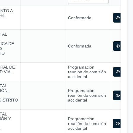
ENTO A
DEL
Conformada
TAL
ICA DE
Conformada
S
IO
GRAL DE
Programación
D VIAL
reunión de comisión
accidental
TAL
IÓN,
Programación
reunión de comisión
DISTRITO
accidental
TAL
IÓN Y
Programación
reunión de comisión
E
accidental