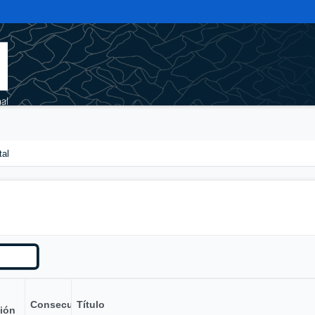
tal
Consecutivo
Título
ión