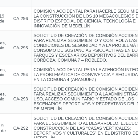
COMISIÓN ACCIDENTAL PARA HACERLE SEGUIMI
 19
LA CONSTRUCCIÓN DE LOS 10 MEGACOLEGIOS 
CA-296
 de
DISTRITO ESPECIAL DE CIENCIA, TECNOLOGÍA E
INNOVACIÓN DE MEDELLÍN
SOLICITUD DE CREACIÓN DE COMISIÓN ACCIDEN
PARA REALIZAR SEGUIMIENTO Y CONTROL A LAS
nes,
CONDICIONES DE SEGURIDAD Y A LA PROBLEMÁT
nio
CA-295
CONSUMO DE SUSTANCIAS PSICOACTIVAS EN LO
PARQUES Y ESCENARIOS DEPORTIVOS DEL BARR
CÓRDOBA, COMUNA 7 – ROBLEDO.
nes,
COMISIÓN ACCIDENTAL PARA LA ATENCIÓN INTE
nio
CA-294
LA PROBLEMÁTICA DE CONVIVENCIA Y SEGURIDA
EN LA COMUNA 4 (ARANJUEZ)
SOLICITUD DE CREACIÓN DE COMISIÓN ACCIDEN
nes,
PARA REALIZAR SEGUIMIENTO A LA ADMINISTRAC
nio
CA-293
USO, ACCESO COMUNITARIO Y ESTADO DE LOS
ESCENARIOS DEPORTIVOS Y RECREATIVOS DEL 
DE MEDELLÍN.
SOLICITUD DE CREACIÓN DE COMISIÓN ACCIDEN
PARA EL SEGUIMIENTO AL DESARROLLO, EJECUC
19
CA-292
CONSTRUCCIÓN DE LAS “CASAS VERTICALES:
 de
DEPORTIVOS Y CULTURALES” EN EL DISTRITO D