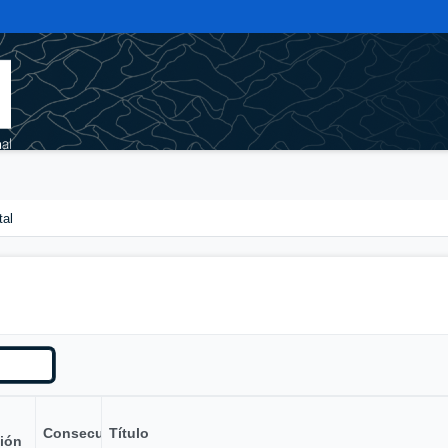
tal
Consecutivo
Título
ión