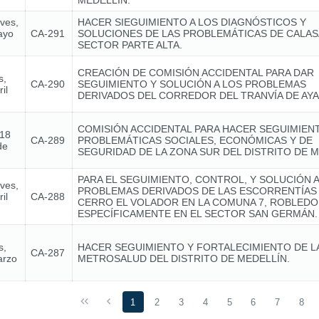
MEDELLÍN.
eves,
HACER SIEGUIMIENTO A LOS DIAGNÓSTICOS Y
ayo
CA-291
SOLUCIONES DE LAS PROBLEMÁTICAS DE CALA
SECTOR PARTE ALTA.
CREACIÓN DE COMISIÓN ACCIDENTAL PARA DAR
s,
CA-290
SEGUIMIENTO Y SOLUCIÓN A LOS PROBLEMAS
il
DERIVADOS DEL CORREDOR DEL TRANVÍA DE AY
COMISIÓN ACCIDENTAL PARA HACER SEGUIMIENT
 18
CA-289
PROBLEMÁTICAS SOCIALES, ECONÓMICAS Y DE
de
SEGURIDAD DE LA ZONA SUR DEL DISTRITO DE M
PARA EL SEGUIMIENTO, CONTROL, Y SOLUCIÓN A
eves,
PROBLEMAS DERIVADOS DE LAS ESCORRENTÍAS
il
CA-288
CERRO EL VOLADOR EN LA COMUNA 7, ROBLEDO
ESPECÍFICAMENTE EN EL SECTOR SAN GERMÁN.
s,
HACER SEGUIMIENTO Y FORTALECIMIENTO DE LA 
CA-287
arzo
METROSALUD DEL DISTRITO DE MEDELLÍN.
1
2
3
4
5
6
7
8