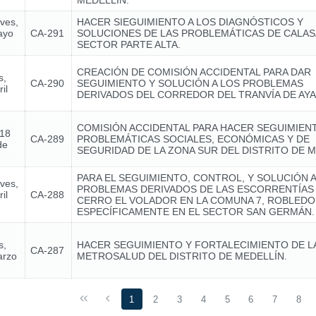
MEDELLÍN.
eves,
HACER SIEGUIMIENTO A LOS DIAGNÓSTICOS Y
ayo
CA-291
SOLUCIONES DE LAS PROBLEMÁTICAS DE CALA
SECTOR PARTE ALTA.
CREACIÓN DE COMISIÓN ACCIDENTAL PARA DAR
s,
CA-290
SEGUIMIENTO Y SOLUCIÓN A LOS PROBLEMAS
il
DERIVADOS DEL CORREDOR DEL TRANVÍA DE AY
COMISIÓN ACCIDENTAL PARA HACER SEGUIMIENT
 18
CA-289
PROBLEMÁTICAS SOCIALES, ECONÓMICAS Y DE
de
SEGURIDAD DE LA ZONA SUR DEL DISTRITO DE M
PARA EL SEGUIMIENTO, CONTROL, Y SOLUCIÓN A
eves,
PROBLEMAS DERIVADOS DE LAS ESCORRENTÍAS
il
CA-288
CERRO EL VOLADOR EN LA COMUNA 7, ROBLEDO
ESPECÍFICAMENTE EN EL SECTOR SAN GERMÁN.
s,
HACER SEGUIMIENTO Y FORTALECIMIENTO DE LA 
CA-287
arzo
METROSALUD DEL DISTRITO DE MEDELLÍN.
1
2
3
4
5
6
7
8