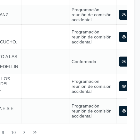
Programación
SANZ
reunión de comisión
accidental
Programación
reunión de comisión
ACUCHO.
accidental
O A LAS
Conformada
EDELLIN.
 LOS
Programación
 DEL
reunión de comisión
,
accidental
Programación
E.S.E.
reunión de comisión
accidental
9
10