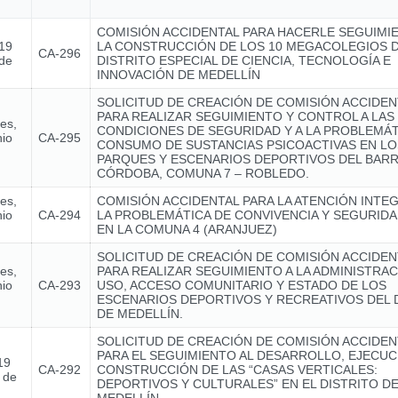
COMISIÓN ACCIDENTAL PARA HACERLE SEGUIMI
 19
LA CONSTRUCCIÓN DE LOS 10 MEGACOLEGIOS 
CA-296
 de
DISTRITO ESPECIAL DE CIENCIA, TECNOLOGÍA E
INNOVACIÓN DE MEDELLÍN
SOLICITUD DE CREACIÓN DE COMISIÓN ACCIDEN
PARA REALIZAR SEGUIMIENTO Y CONTROL A LAS
nes,
CONDICIONES DE SEGURIDAD Y A LA PROBLEMÁT
nio
CA-295
CONSUMO DE SUSTANCIAS PSICOACTIVAS EN LO
PARQUES Y ESCENARIOS DEPORTIVOS DEL BARR
CÓRDOBA, COMUNA 7 – ROBLEDO.
nes,
COMISIÓN ACCIDENTAL PARA LA ATENCIÓN INTE
nio
CA-294
LA PROBLEMÁTICA DE CONVIVENCIA Y SEGURIDA
EN LA COMUNA 4 (ARANJUEZ)
SOLICITUD DE CREACIÓN DE COMISIÓN ACCIDEN
nes,
PARA REALIZAR SEGUIMIENTO A LA ADMINISTRAC
nio
CA-293
USO, ACCESO COMUNITARIO Y ESTADO DE LOS
ESCENARIOS DEPORTIVOS Y RECREATIVOS DEL 
DE MEDELLÍN.
SOLICITUD DE CREACIÓN DE COMISIÓN ACCIDEN
PARA EL SEGUIMIENTO AL DESARROLLO, EJECUC
19
CA-292
CONSTRUCCIÓN DE LAS “CASAS VERTICALES:
 de
DEPORTIVOS Y CULTURALES” EN EL DISTRITO D