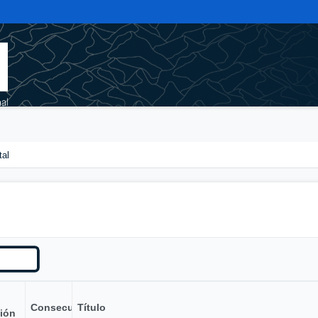
tal
Consecutivo
Título
ión