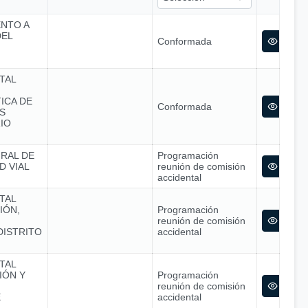
ENTO A
DEL
Conformada
TAL
ICA DE
Conformada
S
IO
GRAL DE
Programación
D VIAL
reunión de comisión
accidental
TAL
IÓN,
Programación
reunión de comisión
DISTRITO
accidental
TAL
IÓN Y
Programación
reunión de comisión
E
accidental