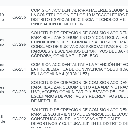
COMISIÓN ACCIDENTAL PARA HACERLE SEGUIMI
 19
LA CONSTRUCCIÓN DE LOS 10 MEGACOLEGIOS 
CA-296
 de
DISTRITO ESPECIAL DE CIENCIA, TECNOLOGÍA E
INNOVACIÓN DE MEDELLÍN
SOLICITUD DE CREACIÓN DE COMISIÓN ACCIDEN
PARA REALIZAR SEGUIMIENTO Y CONTROL A LAS
nes,
CONDICIONES DE SEGURIDAD Y A LA PROBLEMÁT
nio
CA-295
CONSUMO DE SUSTANCIAS PSICOACTIVAS EN LO
PARQUES Y ESCENARIOS DEPORTIVOS DEL BARR
CÓRDOBA, COMUNA 7 – ROBLEDO.
nes,
COMISIÓN ACCIDENTAL PARA LA ATENCIÓN INTE
nio
CA-294
LA PROBLEMÁTICA DE CONVIVENCIA Y SEGURIDA
EN LA COMUNA 4 (ARANJUEZ)
SOLICITUD DE CREACIÓN DE COMISIÓN ACCIDEN
nes,
PARA REALIZAR SEGUIMIENTO A LA ADMINISTRAC
nio
CA-293
USO, ACCESO COMUNITARIO Y ESTADO DE LOS
ESCENARIOS DEPORTIVOS Y RECREATIVOS DEL 
DE MEDELLÍN.
SOLICITUD DE CREACIÓN DE COMISIÓN ACCIDEN
PARA EL SEGUIMIENTO AL DESARROLLO, EJECUC
19
CA-292
CONSTRUCCIÓN DE LAS “CASAS VERTICALES:
 de
DEPORTIVOS Y CULTURALES” EN EL DISTRITO D