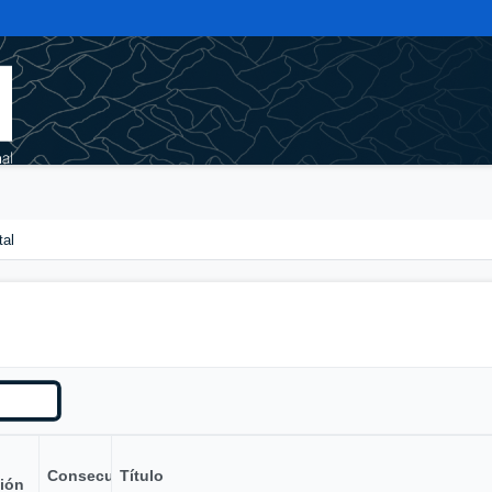
tal
Consecutivo
Título
ión