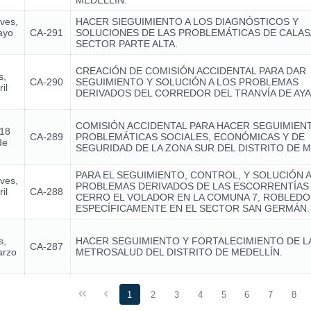
MEDELLÍN.
eves,
HACER SIEGUIMIENTO A LOS DIAGNÓSTICOS Y
ayo
CA-291
SOLUCIONES DE LAS PROBLEMÁTICAS DE CALA
SECTOR PARTE ALTA.
CREACIÓN DE COMISIÓN ACCIDENTAL PARA DAR
s,
CA-290
SEGUIMIENTO Y SOLUCIÓN A LOS PROBLEMAS
il
DERIVADOS DEL CORREDOR DEL TRANVÍA DE AY
COMISIÓN ACCIDENTAL PARA HACER SEGUIMIENT
 18
CA-289
PROBLEMÁTICAS SOCIALES, ECONÓMICAS Y DE
de
SEGURIDAD DE LA ZONA SUR DEL DISTRITO DE M
PARA EL SEGUIMIENTO, CONTROL, Y SOLUCIÓN A
eves,
PROBLEMAS DERIVADOS DE LAS ESCORRENTÍAS
il
CA-288
CERRO EL VOLADOR EN LA COMUNA 7, ROBLEDO
ESPECÍFICAMENTE EN EL SECTOR SAN GERMÁN.
s,
HACER SEGUIMIENTO Y FORTALECIMIENTO DE LA 
CA-287
arzo
METROSALUD DEL DISTRITO DE MEDELLÍN.
1
2
3
4
5
6
7
8