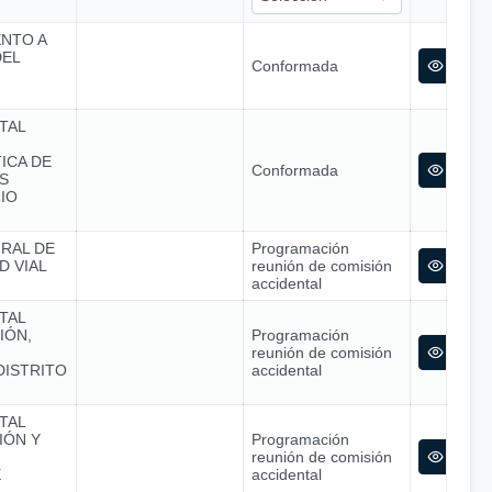
ENTO A
DEL
Conformada
TAL
ICA DE
Conformada
S
IO
GRAL DE
Programación
D VIAL
reunión de comisión
accidental
TAL
IÓN,
Programación
reunión de comisión
DISTRITO
accidental
TAL
IÓN Y
Programación
reunión de comisión
E
accidental