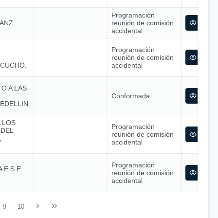
Programación
SANZ
reunión de comisión
accidental
Programación
reunión de comisión
ACUCHO.
accidental
O A LAS
Conformada
EDELLIN.
 LOS
Programación
 DEL
reunión de comisión
,
accidental
Programación
E.S.E.
reunión de comisión
accidental
9
10