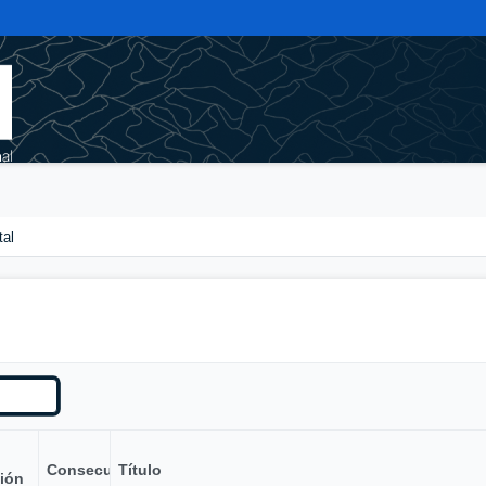
tal
Consecutivo
Título
ión