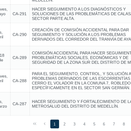
MEDELLÍN.
eves,
HACER SIEGUIMIENTO A LOS DIAGNÓSTICOS Y
ayo
CA-291
SOLUCIONES DE LAS PROBLEMÁTICAS DE CALA
SECTOR PARTE ALTA.
CREACIÓN DE COMISIÓN ACCIDENTAL PARA DAR
s,
CA-290
SEGUIMIENTO Y SOLUCIÓN A LOS PROBLEMAS
il
DERIVADOS DEL CORREDOR DEL TRANVÍA DE AY
COMISIÓN ACCIDENTAL PARA HACER SEGUIMIENT
 18
CA-289
PROBLEMÁTICAS SOCIALES, ECONÓMICAS Y DE
de
SEGURIDAD DE LA ZONA SUR DEL DISTRITO DE M
PARA EL SEGUIMIENTO, CONTROL, Y SOLUCIÓN A
eves,
PROBLEMAS DERIVADOS DE LAS ESCORRENTÍAS
il
CA-288
CERRO EL VOLADOR EN LA COMUNA 7, ROBLEDO
ESPECÍFICAMENTE EN EL SECTOR SAN GERMÁN.
s,
HACER SEGUIMIENTO Y FORTALECIMIENTO DE LA 
CA-287
arzo
METROSALUD DEL DISTRITO DE MEDELLÍN.
1
2
3
4
5
6
7
8