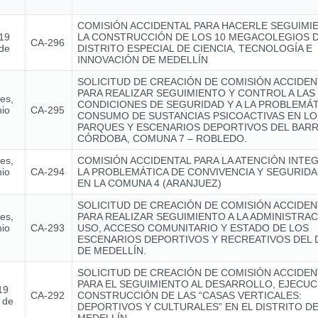
COMISIÓN ACCIDENTAL PARA HACERLE SEGUIMI
 19
LA CONSTRUCCIÓN DE LOS 10 MEGACOLEGIOS 
CA-296
 de
DISTRITO ESPECIAL DE CIENCIA, TECNOLOGÍA E
INNOVACIÓN DE MEDELLÍN
SOLICITUD DE CREACIÓN DE COMISIÓN ACCIDEN
PARA REALIZAR SEGUIMIENTO Y CONTROL A LAS
nes,
CONDICIONES DE SEGURIDAD Y A LA PROBLEMÁT
nio
CA-295
CONSUMO DE SUSTANCIAS PSICOACTIVAS EN LO
PARQUES Y ESCENARIOS DEPORTIVOS DEL BARR
CÓRDOBA, COMUNA 7 – ROBLEDO.
nes,
COMISIÓN ACCIDENTAL PARA LA ATENCIÓN INTE
nio
CA-294
LA PROBLEMÁTICA DE CONVIVENCIA Y SEGURIDA
EN LA COMUNA 4 (ARANJUEZ)
SOLICITUD DE CREACIÓN DE COMISIÓN ACCIDEN
nes,
PARA REALIZAR SEGUIMIENTO A LA ADMINISTRAC
nio
CA-293
USO, ACCESO COMUNITARIO Y ESTADO DE LOS
ESCENARIOS DEPORTIVOS Y RECREATIVOS DEL 
DE MEDELLÍN.
SOLICITUD DE CREACIÓN DE COMISIÓN ACCIDEN
PARA EL SEGUIMIENTO AL DESARROLLO, EJECUC
19
CA-292
CONSTRUCCIÓN DE LAS “CASAS VERTICALES:
 de
DEPORTIVOS Y CULTURALES” EN EL DISTRITO D