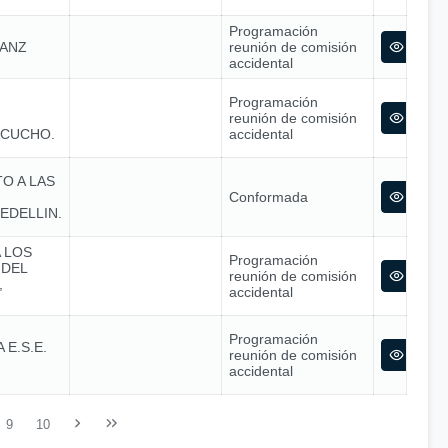
Programación
SANZ
reunión de comisión
accidental
Programación
reunión de comisión
ACUCHO.
accidental
O A LAS
Conformada
EDELLIN.
 LOS
Programación
 DEL
reunión de comisión
,
accidental
Programación
E.S.E.
reunión de comisión
accidental
9
10