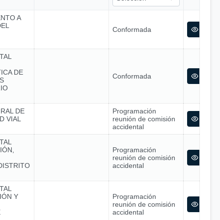
ENTO A
DEL
Conformada
TAL
ICA DE
Conformada
S
IO
GRAL DE
Programación
D VIAL
reunión de comisión
accidental
TAL
IÓN,
Programación
reunión de comisión
DISTRITO
accidental
TAL
IÓN Y
Programación
reunión de comisión
E
accidental