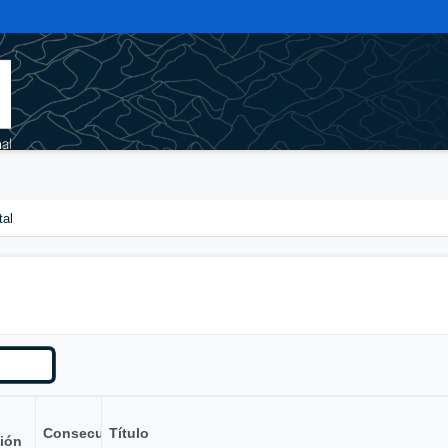
tal
Consecutivo
Título
ión