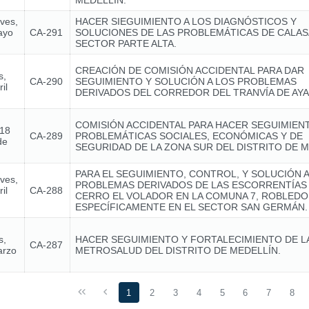
MEDELLÍN.
eves,
HACER SIEGUIMIENTO A LOS DIAGNÓSTICOS Y
ayo
CA-291
SOLUCIONES DE LAS PROBLEMÁTICAS DE CALA
SECTOR PARTE ALTA.
CREACIÓN DE COMISIÓN ACCIDENTAL PARA DAR
s,
CA-290
SEGUIMIENTO Y SOLUCIÓN A LOS PROBLEMAS
il
DERIVADOS DEL CORREDOR DEL TRANVÍA DE AY
COMISIÓN ACCIDENTAL PARA HACER SEGUIMIENT
 18
CA-289
PROBLEMÁTICAS SOCIALES, ECONÓMICAS Y DE
de
SEGURIDAD DE LA ZONA SUR DEL DISTRITO DE M
PARA EL SEGUIMIENTO, CONTROL, Y SOLUCIÓN A
eves,
PROBLEMAS DERIVADOS DE LAS ESCORRENTÍAS
il
CA-288
CERRO EL VOLADOR EN LA COMUNA 7, ROBLEDO
ESPECÍFICAMENTE EN EL SECTOR SAN GERMÁN.
s,
HACER SEGUIMIENTO Y FORTALECIMIENTO DE LA 
CA-287
arzo
METROSALUD DEL DISTRITO DE MEDELLÍN.
1
2
3
4
5
6
7
8