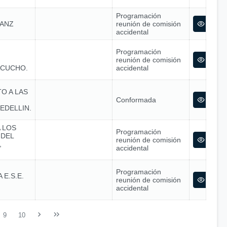
Programación
SANZ
reunión de comisión
accidental
Programación
reunión de comisión
ACUCHO.
accidental
O A LAS
Conformada
EDELLIN.
 LOS
Programación
 DEL
reunión de comisión
,
accidental
Programación
E.S.E.
reunión de comisión
accidental
9
10