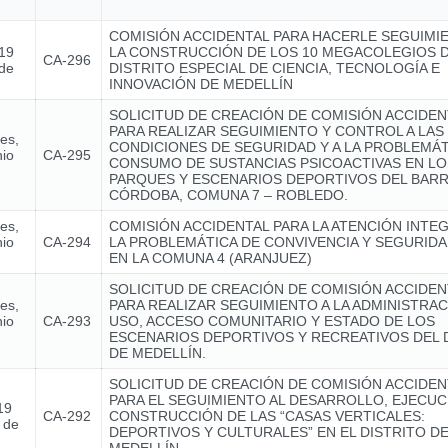
COMISIÓN ACCIDENTAL PARA HACERLE SEGUIMI
 19
LA CONSTRUCCIÓN DE LOS 10 MEGACOLEGIOS 
CA-296
 de
DISTRITO ESPECIAL DE CIENCIA, TECNOLOGÍA E
INNOVACIÓN DE MEDELLÍN
SOLICITUD DE CREACIÓN DE COMISIÓN ACCIDEN
PARA REALIZAR SEGUIMIENTO Y CONTROL A LAS
nes,
CONDICIONES DE SEGURIDAD Y A LA PROBLEMÁT
nio
CA-295
CONSUMO DE SUSTANCIAS PSICOACTIVAS EN LO
PARQUES Y ESCENARIOS DEPORTIVOS DEL BARR
CÓRDOBA, COMUNA 7 – ROBLEDO.
nes,
COMISIÓN ACCIDENTAL PARA LA ATENCIÓN INTE
nio
CA-294
LA PROBLEMÁTICA DE CONVIVENCIA Y SEGURIDA
EN LA COMUNA 4 (ARANJUEZ)
SOLICITUD DE CREACIÓN DE COMISIÓN ACCIDEN
nes,
PARA REALIZAR SEGUIMIENTO A LA ADMINISTRAC
nio
CA-293
USO, ACCESO COMUNITARIO Y ESTADO DE LOS
ESCENARIOS DEPORTIVOS Y RECREATIVOS DEL 
DE MEDELLÍN.
SOLICITUD DE CREACIÓN DE COMISIÓN ACCIDEN
PARA EL SEGUIMIENTO AL DESARROLLO, EJECUC
19
CA-292
CONSTRUCCIÓN DE LAS “CASAS VERTICALES:
 de
DEPORTIVOS Y CULTURALES” EN EL DISTRITO D