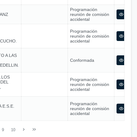
Programación
SANZ
reunión de comisión
accidental
Programación
reunión de comisión
ACUCHO.
accidental
O A LAS
Conformada
EDELLIN.
 LOS
Programación
 DEL
reunión de comisión
,
accidental
Programación
E.S.E.
reunión de comisión
accidental
9
10