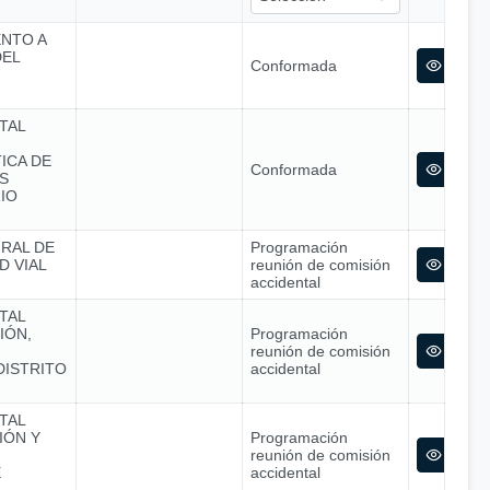
ENTO A
DEL
Conformada
TAL
ICA DE
Conformada
S
IO
GRAL DE
Programación
D VIAL
reunión de comisión
accidental
TAL
IÓN,
Programación
reunión de comisión
DISTRITO
accidental
TAL
IÓN Y
Programación
reunión de comisión
E
accidental