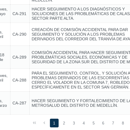
MEDELLÍN.
eves,
HACER SIEGUIMIENTO A LOS DIAGNÓSTICOS Y
ayo
CA-291
SOLUCIONES DE LAS PROBLEMÁTICAS DE CALA
SECTOR PARTE ALTA.
CREACIÓN DE COMISIÓN ACCIDENTAL PARA DAR
s,
CA-290
SEGUIMIENTO Y SOLUCIÓN A LOS PROBLEMAS
il
DERIVADOS DEL CORREDOR DEL TRANVÍA DE AY
COMISIÓN ACCIDENTAL PARA HACER SEGUIMIENT
 18
CA-289
PROBLEMÁTICAS SOCIALES, ECONÓMICAS Y DE
de
SEGURIDAD DE LA ZONA SUR DEL DISTRITO DE M
PARA EL SEGUIMIENTO, CONTROL, Y SOLUCIÓN A
eves,
PROBLEMAS DERIVADOS DE LAS ESCORRENTÍAS
il
CA-288
CERRO EL VOLADOR EN LA COMUNA 7, ROBLEDO
ESPECÍFICAMENTE EN EL SECTOR SAN GERMÁN.
s,
HACER SEGUIMIENTO Y FORTALECIMIENTO DE LA 
CA-287
arzo
METROSALUD DEL DISTRITO DE MEDELLÍN.
1
2
3
4
5
6
7
8