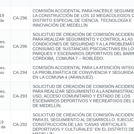
COMISIÓN ACCIDENTAL PARA HACERLE SEGUIMI
 19
LA CONSTRUCCIÓN DE LOS 10 MEGACOLEGIOS 
CA-296
 de
DISTRITO ESPECIAL DE CIENCIA, TECNOLOGÍA E
INNOVACIÓN DE MEDELLÍN
SOLICITUD DE CREACIÓN DE COMISIÓN ACCIDEN
PARA REALIZAR SEGUIMIENTO Y CONTROL A LAS
nes,
CONDICIONES DE SEGURIDAD Y A LA PROBLEMÁT
nio
CA-295
CONSUMO DE SUSTANCIAS PSICOACTIVAS EN LO
PARQUES Y ESCENARIOS DEPORTIVOS DEL BARR
CÓRDOBA, COMUNA 7 – ROBLEDO.
nes,
COMISIÓN ACCIDENTAL PARA LA ATENCIÓN INTE
nio
CA-294
LA PROBLEMÁTICA DE CONVIVENCIA Y SEGURIDA
EN LA COMUNA 4 (ARANJUEZ)
SOLICITUD DE CREACIÓN DE COMISIÓN ACCIDEN
nes,
PARA REALIZAR SEGUIMIENTO A LA ADMINISTRAC
nio
CA-293
USO, ACCESO COMUNITARIO Y ESTADO DE LOS
ESCENARIOS DEPORTIVOS Y RECREATIVOS DEL 
DE MEDELLÍN.
SOLICITUD DE CREACIÓN DE COMISIÓN ACCIDEN
PARA EL SEGUIMIENTO AL DESARROLLO, EJECUC
19
CA-292
CONSTRUCCIÓN DE LAS “CASAS VERTICALES:
 de
DEPORTIVOS Y CULTURALES” EN EL DISTRITO D