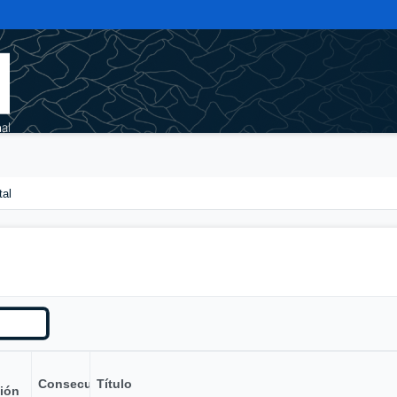
tal
Consecutivo
Título
ión