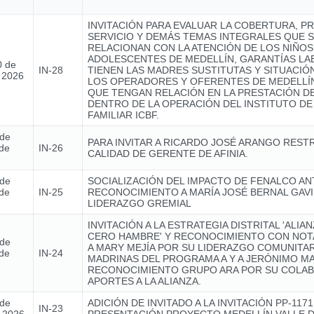
INVITACIÓN PARA EVALUAR LA COBERTURA, P
SERVICIO Y DEMÁS TEMAS INTEGRALES QUE 
RELACIONAN CON LA ATENCIÓN DE LOS NIÑOS,
ADOLESCENTES DE MEDELLÍN, GARANTÍAS L
0 de
IN-28
TIENEN LAS MADRES SUSTITUTAS Y SITUACIÓ
e 2026
LOS OPERADORES Y OFERENTES DE MEDELLÍN
QUE TENGAN RELACIÓN EN LA PRESTACIÓN DE
DENTRO DE LA OPERACIÓN DEL INSTITUTO DE
FAMILIAR ICBF.
 de
PARA INVITAR A RICARDO JOSÉ ARANGO REST
de
IN-26
CALIDAD DE GERENTE DE AFINIA.
 de
SOCIALIZACIÓN DEL IMPACTO DE FENALCO AN
de
IN-25
RECONOCIMIENTO A MARÍA JOSÉ BERNAL GAVI
LIDERAZGO GREMIAL
INVITACIÓN A LA ESTRATEGIA DISTRITAL 'ALIA
CERO HAMBRE' Y RECONOCIMIENTO CON NOTA
 de
A MARY MEJÍA POR SU LIDERAZGO COMUNITAR
de
IN-24
MADRINAS DEL PROGRAMA A Y A JERÓNIMO MA
RECONOCIMIENTO GRUPO ARA POR SU COLAB
APORTES A LA ALIANZA.
 de
ADICIÓN DE INVITADO A LA INVITACIÓN PP-1171
IN-23