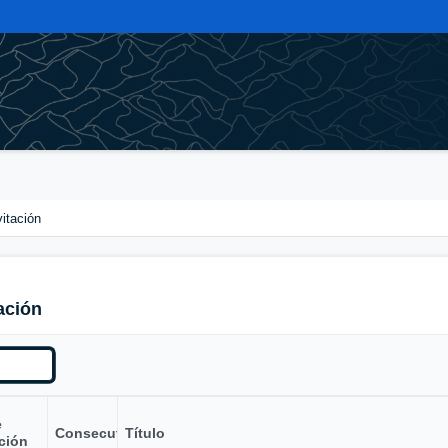
vitación
ación
e
Consecutivo
Título
ción