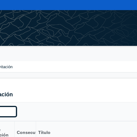
vitación
ación
e
Consecutivo
Título
ción