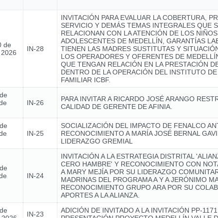
INVITACIÓN PARA EVALUAR LA COBERTURA, P
SERVICIO Y DEMÁS TEMAS INTEGRALES QUE 
RELACIONAN CON LA ATENCIÓN DE LOS NIÑOS,
ADOLESCENTES DE MEDELLÍN, GARANTÍAS L
0 de
IN-28
TIENEN LAS MADRES SUSTITUTAS Y SITUACIÓ
e 2026
LOS OPERADORES Y OFERENTES DE MEDELLÍN
QUE TENGAN RELACIÓN EN LA PRESTACIÓN DE
DENTRO DE LA OPERACIÓN DEL INSTITUTO DE
FAMILIAR ICBF.
 de
PARA INVITAR A RICARDO JOSÉ ARANGO REST
de
IN-26
CALIDAD DE GERENTE DE AFINIA.
 de
SOCIALIZACIÓN DEL IMPACTO DE FENALCO AN
de
IN-25
RECONOCIMIENTO A MARÍA JOSÉ BERNAL GAVI
LIDERAZGO GREMIAL
INVITACIÓN A LA ESTRATEGIA DISTRITAL 'ALIA
CERO HAMBRE' Y RECONOCIMIENTO CON NOTA
 de
A MARY MEJÍA POR SU LIDERAZGO COMUNITAR
de
IN-24
MADRINAS DEL PROGRAMA A Y A JERÓNIMO MA
RECONOCIMIENTO GRUPO ARA POR SU COLAB
APORTES A LA ALIANZA.
 de
ADICIÓN DE INVITADO A LA INVITACIÓN PP-1171
IN-23