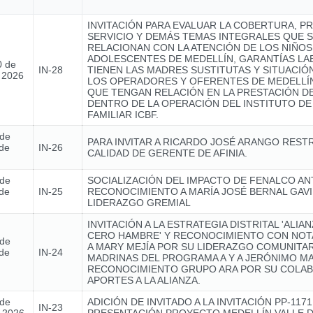
INVITACIÓN PARA EVALUAR LA COBERTURA, P
SERVICIO Y DEMÁS TEMAS INTEGRALES QUE 
RELACIONAN CON LA ATENCIÓN DE LOS NIÑOS,
ADOLESCENTES DE MEDELLÍN, GARANTÍAS L
0 de
IN-28
TIENEN LAS MADRES SUSTITUTAS Y SITUACIÓ
e 2026
LOS OPERADORES Y OFERENTES DE MEDELLÍN
QUE TENGAN RELACIÓN EN LA PRESTACIÓN DE
DENTRO DE LA OPERACIÓN DEL INSTITUTO DE
FAMILIAR ICBF.
 de
PARA INVITAR A RICARDO JOSÉ ARANGO REST
de
IN-26
CALIDAD DE GERENTE DE AFINIA.
 de
SOCIALIZACIÓN DEL IMPACTO DE FENALCO AN
de
IN-25
RECONOCIMIENTO A MARÍA JOSÉ BERNAL GAVI
LIDERAZGO GREMIAL
INVITACIÓN A LA ESTRATEGIA DISTRITAL 'ALIA
CERO HAMBRE' Y RECONOCIMIENTO CON NOTA
 de
A MARY MEJÍA POR SU LIDERAZGO COMUNITAR
de
IN-24
MADRINAS DEL PROGRAMA A Y A JERÓNIMO MA
RECONOCIMIENTO GRUPO ARA POR SU COLAB
APORTES A LA ALIANZA.
 de
ADICIÓN DE INVITADO A LA INVITACIÓN PP-1171
IN-23