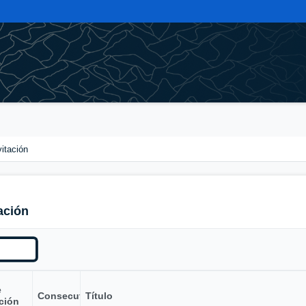
vitación
ación
e
Consecutivo
Título
ción