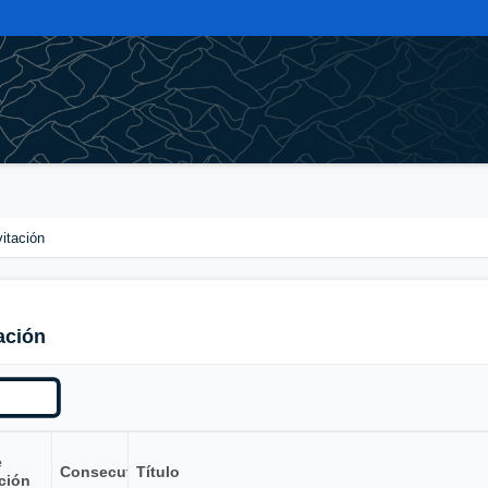
vitación
ación
e
Consecutivo
Título
ción