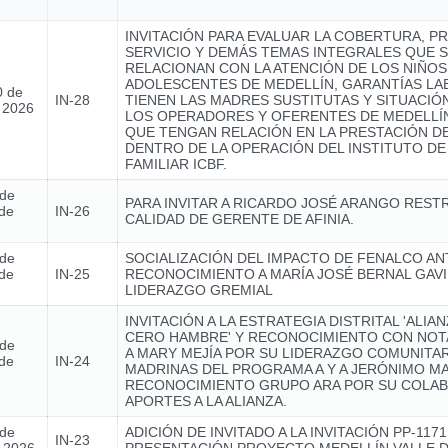
INVITACIÓN PARA EVALUAR LA COBERTURA, P
SERVICIO Y DEMÁS TEMAS INTEGRALES QUE 
RELACIONAN CON LA ATENCIÓN DE LOS NIÑOS,
ADOLESCENTES DE MEDELLÍN, GARANTÍAS L
0 de
IN-28
TIENEN LAS MADRES SUSTITUTAS Y SITUACIÓ
e 2026
LOS OPERADORES Y OFERENTES DE MEDELLÍN
QUE TENGAN RELACIÓN EN LA PRESTACIÓN DE
DENTRO DE LA OPERACIÓN DEL INSTITUTO DE
FAMILIAR ICBF.
 de
PARA INVITAR A RICARDO JOSÉ ARANGO REST
de
IN-26
CALIDAD DE GERENTE DE AFINIA.
 de
SOCIALIZACIÓN DEL IMPACTO DE FENALCO AN
de
IN-25
RECONOCIMIENTO A MARÍA JOSÉ BERNAL GAVI
LIDERAZGO GREMIAL
INVITACIÓN A LA ESTRATEGIA DISTRITAL 'ALIA
CERO HAMBRE' Y RECONOCIMIENTO CON NOTA
 de
A MARY MEJÍA POR SU LIDERAZGO COMUNITAR
de
IN-24
MADRINAS DEL PROGRAMA A Y A JERÓNIMO MA
RECONOCIMIENTO GRUPO ARA POR SU COLAB
APORTES A LA ALIANZA.
 de
ADICIÓN DE INVITADO A LA INVITACIÓN PP-1171
IN-23