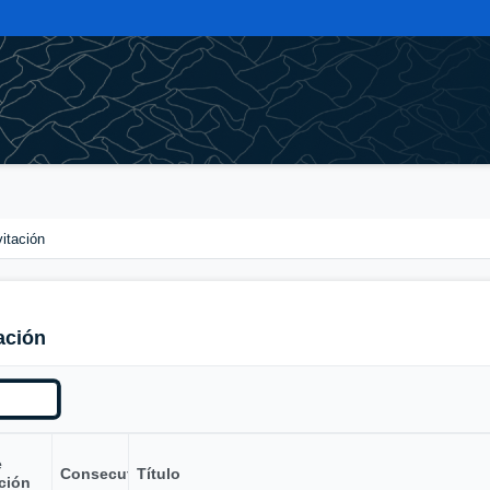
vitación
ación
e
Consecutivo
Título
ción