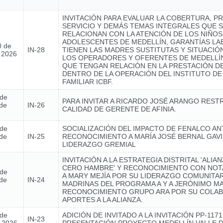
INVITACIÓN PARA EVALUAR LA COBERTURA, P
SERVICIO Y DEMÁS TEMAS INTEGRALES QUE 
RELACIONAN CON LA ATENCIÓN DE LOS NIÑOS,
ADOLESCENTES DE MEDELLÍN, GARANTÍAS L
0 de
IN-28
TIENEN LAS MADRES SUSTITUTAS Y SITUACIÓ
e 2026
LOS OPERADORES Y OFERENTES DE MEDELLÍN
QUE TENGAN RELACIÓN EN LA PRESTACIÓN DE
DENTRO DE LA OPERACIÓN DEL INSTITUTO DE
FAMILIAR ICBF.
 de
PARA INVITAR A RICARDO JOSÉ ARANGO REST
de
IN-26
CALIDAD DE GERENTE DE AFINIA.
 de
SOCIALIZACIÓN DEL IMPACTO DE FENALCO AN
de
IN-25
RECONOCIMIENTO A MARÍA JOSÉ BERNAL GAVI
LIDERAZGO GREMIAL
INVITACIÓN A LA ESTRATEGIA DISTRITAL 'ALIA
CERO HAMBRE' Y RECONOCIMIENTO CON NOTA
 de
A MARY MEJÍA POR SU LIDERAZGO COMUNITAR
de
IN-24
MADRINAS DEL PROGRAMA A Y A JERÓNIMO MA
RECONOCIMIENTO GRUPO ARA POR SU COLAB
APORTES A LA ALIANZA.
 de
ADICIÓN DE INVITADO A LA INVITACIÓN PP-1171
IN-23