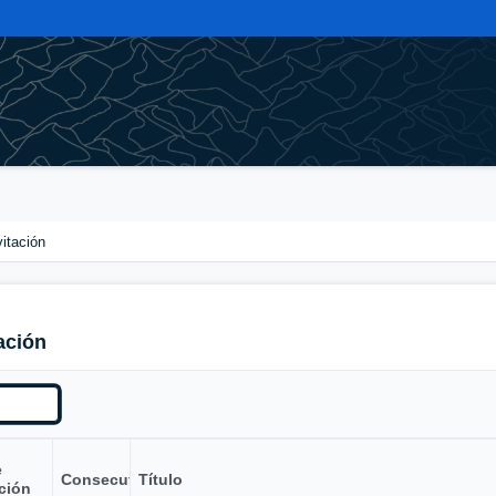
vitación
ación
e
Consecutivo
Título
ción