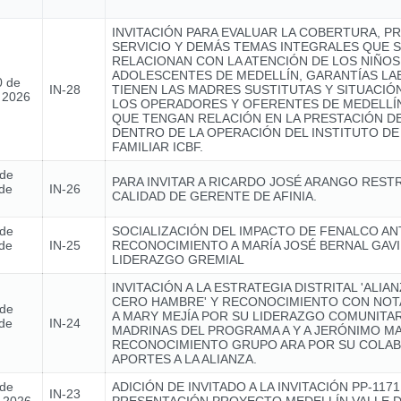
INVITACIÓN PARA EVALUAR LA COBERTURA, P
SERVICIO Y DEMÁS TEMAS INTEGRALES QUE 
RELACIONAN CON LA ATENCIÓN DE LOS NIÑOS,
ADOLESCENTES DE MEDELLÍN, GARANTÍAS L
0 de
IN-28
TIENEN LAS MADRES SUSTITUTAS Y SITUACIÓ
e 2026
LOS OPERADORES Y OFERENTES DE MEDELLÍN
QUE TENGAN RELACIÓN EN LA PRESTACIÓN DE
DENTRO DE LA OPERACIÓN DEL INSTITUTO DE
FAMILIAR ICBF.
 de
PARA INVITAR A RICARDO JOSÉ ARANGO REST
de
IN-26
CALIDAD DE GERENTE DE AFINIA.
 de
SOCIALIZACIÓN DEL IMPACTO DE FENALCO AN
de
IN-25
RECONOCIMIENTO A MARÍA JOSÉ BERNAL GAVI
LIDERAZGO GREMIAL
INVITACIÓN A LA ESTRATEGIA DISTRITAL 'ALIA
CERO HAMBRE' Y RECONOCIMIENTO CON NOTA
 de
A MARY MEJÍA POR SU LIDERAZGO COMUNITAR
de
IN-24
MADRINAS DEL PROGRAMA A Y A JERÓNIMO MA
RECONOCIMIENTO GRUPO ARA POR SU COLAB
APORTES A LA ALIANZA.
 de
ADICIÓN DE INVITADO A LA INVITACIÓN PP-1171
IN-23