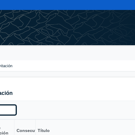
vitación
ación
e
Consecutivo
Título
ción