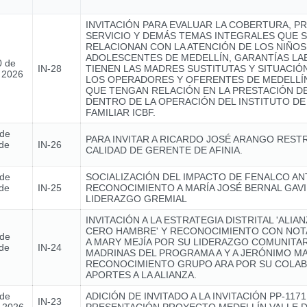
INVITACIÓN PARA EVALUAR LA COBERTURA, P
SERVICIO Y DEMÁS TEMAS INTEGRALES QUE 
RELACIONAN CON LA ATENCIÓN DE LOS NIÑOS,
ADOLESCENTES DE MEDELLÍN, GARANTÍAS L
0 de
IN-28
TIENEN LAS MADRES SUSTITUTAS Y SITUACIÓ
e 2026
LOS OPERADORES Y OFERENTES DE MEDELLÍN
QUE TENGAN RELACIÓN EN LA PRESTACIÓN DE
DENTRO DE LA OPERACIÓN DEL INSTITUTO DE
FAMILIAR ICBF.
 de
PARA INVITAR A RICARDO JOSÉ ARANGO REST
de
IN-26
CALIDAD DE GERENTE DE AFINIA.
 de
SOCIALIZACIÓN DEL IMPACTO DE FENALCO AN
de
IN-25
RECONOCIMIENTO A MARÍA JOSÉ BERNAL GAVI
LIDERAZGO GREMIAL
INVITACIÓN A LA ESTRATEGIA DISTRITAL 'ALIA
CERO HAMBRE' Y RECONOCIMIENTO CON NOTA
 de
A MARY MEJÍA POR SU LIDERAZGO COMUNITAR
de
IN-24
MADRINAS DEL PROGRAMA A Y A JERÓNIMO MA
RECONOCIMIENTO GRUPO ARA POR SU COLAB
APORTES A LA ALIANZA.
 de
ADICIÓN DE INVITADO A LA INVITACIÓN PP-1171
IN-23