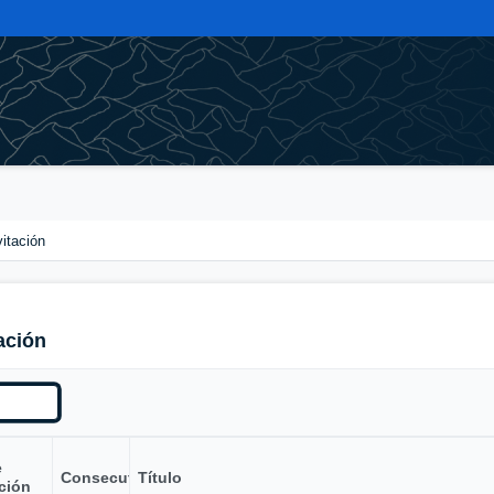
vitación
ación
e
Consecutivo
Título
ción