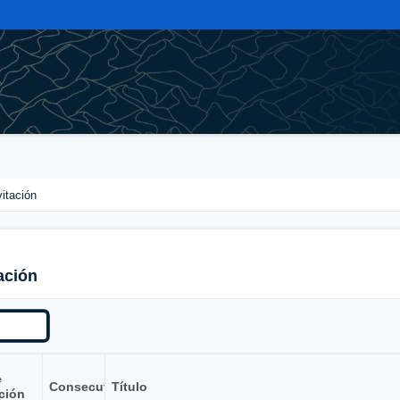
vitación
ación
e
Consecutivo
Título
ción