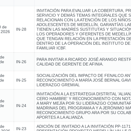
INVITACIÓN PARA EVALUAR LA COBERTURA, P
SERVICIO Y DEMÁS TEMAS INTEGRALES QUE 
RELACIONAN CON LA ATENCIÓN DE LOS NIÑOS,
ADOLESCENTES DE MEDELLÍN, GARANTÍAS L
0 de
IN-28
TIENEN LAS MADRES SUSTITUTAS Y SITUACIÓ
e 2026
LOS OPERADORES Y OFERENTES DE MEDELLÍN
QUE TENGAN RELACIÓN EN LA PRESTACIÓN DE
DENTRO DE LA OPERACIÓN DEL INSTITUTO DE
FAMILIAR ICBF.
 de
PARA INVITAR A RICARDO JOSÉ ARANGO REST
de
IN-26
CALIDAD DE GERENTE DE AFINIA.
 de
SOCIALIZACIÓN DEL IMPACTO DE FENALCO AN
de
IN-25
RECONOCIMIENTO A MARÍA JOSÉ BERNAL GAVI
LIDERAZGO GREMIAL
INVITACIÓN A LA ESTRATEGIA DISTRITAL 'ALIA
CERO HAMBRE' Y RECONOCIMIENTO CON NOTA
 de
A MARY MEJÍA POR SU LIDERAZGO COMUNITAR
de
IN-24
MADRINAS DEL PROGRAMA A Y A JERÓNIMO MA
RECONOCIMIENTO GRUPO ARA POR SU COLAB
APORTES A LA ALIANZA.
 de
ADICIÓN DE INVITADO A LA INVITACIÓN PP-1171
IN-23