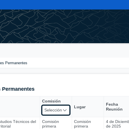
nes Permanentes
s Permanentes
Comisión
Fecha
Lugar
Reunión
Selección
tudios Técnicos del
Comisión
Comisión
4 de Diciem
torial
primera
primera
de 2025