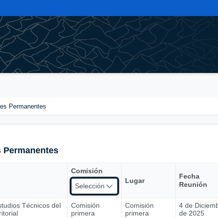
nes Permanentes
s Permanentes
Comisión
Fecha
Lugar
Reunión
Selección
tudios Técnicos del
Comisión
Comisión
4 de Diciem
torial
primera
primera
de 2025