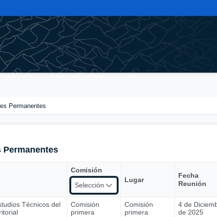
nes Permanentes
s Permanentes
Comisión
Fecha
Lugar
Reunión
Selección
tudios Técnicos del
Comisión
Comisión
4 de Diciem
torial
primera
primera
de 2025