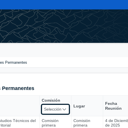
nes Permanentes
s Permanentes
Comisión
Fecha
Lugar
Reunión
Selección
tudios Técnicos del
Comisión
Comisión
4 de Diciem
torial
primera
primera
de 2025