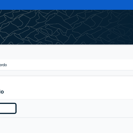
erdo
do