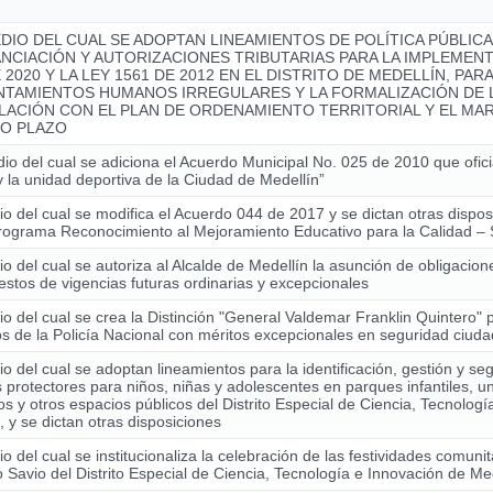
DIO DEL CUAL SE ADOPTAN LINEAMIENTOS DE POLÍTICA PÚBLIC
ANCIACIÓN Y AUTORIZACIONES TRIBUTARIAS PARA LA IMPLEMENT
 2020 Y LA LEY 1561 DE 2012 EN EL DISTRITO DE MEDELLÍN, PAR
NTAMIENTOS HUMANOS IRREGULARES Y LA FORMALIZACIÓN DE L
LACIÓN CON EL PLAN DE ORDENAMIENTO TERRITORIAL Y EL MAR
O PLAZO
io del cual se adiciona el Acuerdo Municipal No. 025 de 2010 que ofici
y la unidad deportiva de la Ciudad de Medellín”
o del cual se modifica el Acuerdo 044 de 2017 y se dictan otras dispo
Programa Reconocimiento al Mejoramiento Educativo para la Calidad
o del cual se autoriza al Alcalde de Medellín la asunción de obligacio
stos de vigencias futuras ordinarias y excepcionales
o del cual se crea la Distinción "General Valdemar Franklin Quintero" 
 de la Policía Nacional con méritos excepcionales en seguridad ciud
o del cual se adoptan lineamientos para la identificación, gestión y se
 protectores para niños, niñas y adolescentes en parques infantiles, u
os y otros espacios públicos del Distrito Especial de Ciencia, Tecnolog
, y se dictan otras disposiciones
o del cual se institucionaliza la celebración de las festividades comunit
Savio del Distrito Especial de Ciencia, Tecnología e Innovación de Me