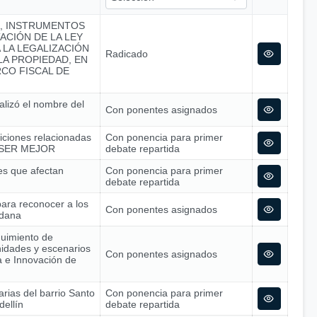
A, INSTRUMENTOS
ACIÓN DE LA LEY
A LA LEGALIZACIÓN
Radicado
A PROPIEDAD, EN
CO FISCAL DE
alizó el nombre del
Con ponentes asignados
siciones relacionadas
Con ponencia para primer
 – SER MEJOR
debate repartida
nes que afectan
Con ponencia para primer
debate repartida
para reconocer a los
Con ponentes asignados
adana
guimiento de
nidades y escenarios
Con ponentes asignados
ía e Innovación de
arias del barrio Santo
Con ponencia para primer
dellín
debate repartida