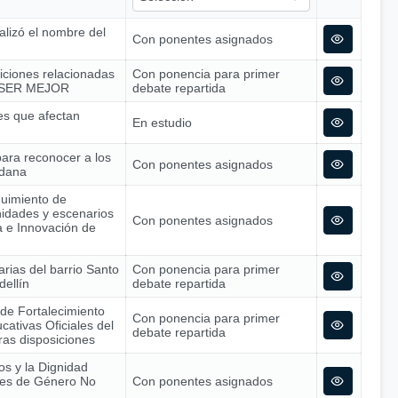
alizó el nombre del
Con ponentes asignados
siciones relacionadas
Con ponencia para primer
 – SER MEJOR
debate repartida
nes que afectan
En estudio
para reconocer a los
Con ponentes asignados
adana
guimiento de
nidades y escenarios
Con ponentes asignados
ía e Innovación de
arias del barrio Santo
Con ponencia para primer
dellín
debate repartida
 de Fortalecimiento
Con ponencia para primer
cativas Oficiales del
debate repartida
tras disposiciones
os y la Dignidad
nes de Género No
Con ponentes asignados