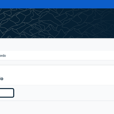
erdo
do