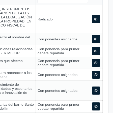
A, INSTRUMENTOS
ACIÓN DE LA LEY
A LA LEGALIZACIÓN
Radicado
A PROPIEDAD, EN
CO FISCAL DE
alizó el nombre del
Con ponentes asignados
siciones relacionadas
Con ponencia para primer
 – SER MEJOR
debate repartida
nes que afectan
Con ponencia para primer
debate repartida
para reconocer a los
Con ponentes asignados
adana
guimiento de
nidades y escenarios
Con ponentes asignados
ía e Innovación de
arias del barrio Santo
Con ponencia para primer
dellín
debate repartida