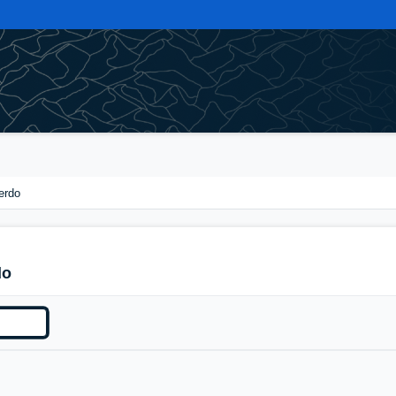
erdo
do