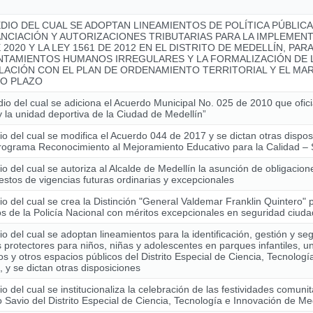
DIO DEL CUAL SE ADOPTAN LINEAMIENTOS DE POLÍTICA PÚBLIC
ANCIACIÓN Y AUTORIZACIONES TRIBUTARIAS PARA LA IMPLEMENT
 2020 Y LA LEY 1561 DE 2012 EN EL DISTRITO DE MEDELLÍN, PAR
NTAMIENTOS HUMANOS IRREGULARES Y LA FORMALIZACIÓN DE L
LACIÓN CON EL PLAN DE ORDENAMIENTO TERRITORIAL Y EL MAR
O PLAZO
io del cual se adiciona el Acuerdo Municipal No. 025 de 2010 que ofici
y la unidad deportiva de la Ciudad de Medellín”
o del cual se modifica el Acuerdo 044 de 2017 y se dictan otras dispo
Programa Reconocimiento al Mejoramiento Educativo para la Calidad
o del cual se autoriza al Alcalde de Medellín la asunción de obligacio
stos de vigencias futuras ordinarias y excepcionales
o del cual se crea la Distinción "General Valdemar Franklin Quintero" 
 de la Policía Nacional con méritos excepcionales en seguridad ciud
o del cual se adoptan lineamientos para la identificación, gestión y se
 protectores para niños, niñas y adolescentes en parques infantiles, u
os y otros espacios públicos del Distrito Especial de Ciencia, Tecnolog
, y se dictan otras disposiciones
o del cual se institucionaliza la celebración de las festividades comunit
Savio del Distrito Especial de Ciencia, Tecnología e Innovación de Me