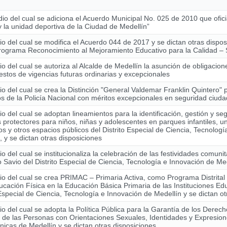
io del cual se adiciona el Acuerdo Municipal No. 025 de 2010 que ofici
y la unidad deportiva de la Ciudad de Medellín”
o del cual se modifica el Acuerdo 044 de 2017 y se dictan otras dispo
Programa Reconocimiento al Mejoramiento Educativo para la Calidad
o del cual se autoriza al Alcalde de Medellín la asunción de obligacio
stos de vigencias futuras ordinarias y excepcionales
o del cual se crea la Distinción "General Valdemar Franklin Quintero" 
 de la Policía Nacional con méritos excepcionales en seguridad ciud
o del cual se adoptan lineamientos para la identificación, gestión y se
 protectores para niños, niñas y adolescentes en parques infantiles, u
os y otros espacios públicos del Distrito Especial de Ciencia, Tecnolog
, y se dictan otras disposiciones
o del cual se institucionaliza la celebración de las festividades comunit
Savio del Distrito Especial de Ciencia, Tecnología e Innovación de Me
o del cual se crea PRIMAC – Primaria Activa, como Programa Distrital
ucación Física en la Educación Básica Primaria de las Instituciones Edu
 Especial de Ciencia, Tecnología e Innovación de Medellín y se dictan o
o del cual se adopta la Política Pública para la Garantía de los Derech
de las Personas con Orientaciones Sexuales, Identidades y Expresio
cas de Medellín y se dictan otras disposiciones