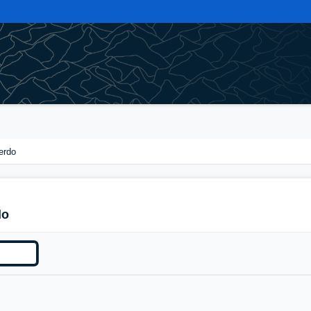
erdo
do