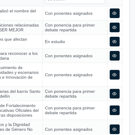
alizó el nombre del
Con ponentes asignados
siciones relacionadas
Con ponencia para primer
 – SER MEJOR
debate repartida
nes que afectan
En estudio
para reconocer a los
Con ponentes asignados
adana
guimiento de
nidades y escenarios
Con ponentes asignados
ía e Innovación de
arias del barrio Santo
Con ponencia para primer
dellín
debate repartida
 de Fortalecimiento
Con ponencia para primer
cativas Oficiales del
debate repartida
tras disposiciones
os y la Dignidad
nes de Género No
Con ponentes asignados