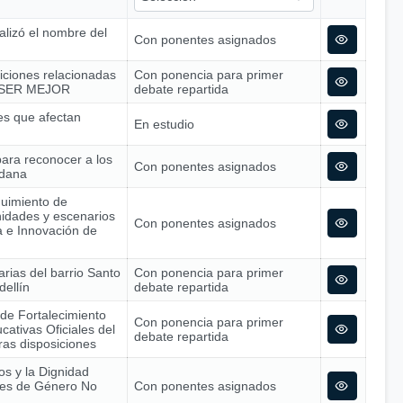
alizó el nombre del
Con ponentes asignados
siciones relacionadas
Con ponencia para primer
 – SER MEJOR
debate repartida
nes que afectan
En estudio
para reconocer a los
Con ponentes asignados
adana
guimiento de
nidades y escenarios
Con ponentes asignados
ía e Innovación de
arias del barrio Santo
Con ponencia para primer
dellín
debate repartida
 de Fortalecimiento
Con ponencia para primer
cativas Oficiales del
debate repartida
tras disposiciones
os y la Dignidad
nes de Género No
Con ponentes asignados