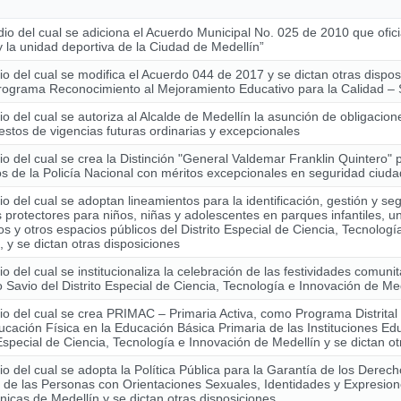
io del cual se adiciona el Acuerdo Municipal No. 025 de 2010 que ofici
y la unidad deportiva de la Ciudad de Medellín”
o del cual se modifica el Acuerdo 044 de 2017 y se dictan otras dispo
Programa Reconocimiento al Mejoramiento Educativo para la Calidad
o del cual se autoriza al Alcalde de Medellín la asunción de obligacio
stos de vigencias futuras ordinarias y excepcionales
o del cual se crea la Distinción "General Valdemar Franklin Quintero" 
 de la Policía Nacional con méritos excepcionales en seguridad ciud
o del cual se adoptan lineamientos para la identificación, gestión y se
 protectores para niños, niñas y adolescentes en parques infantiles, u
os y otros espacios públicos del Distrito Especial de Ciencia, Tecnolog
, y se dictan otras disposiciones
o del cual se institucionaliza la celebración de las festividades comunit
Savio del Distrito Especial de Ciencia, Tecnología e Innovación de Me
o del cual se crea PRIMAC – Primaria Activa, como Programa Distrital
ucación Física en la Educación Básica Primaria de las Instituciones Edu
 Especial de Ciencia, Tecnología e Innovación de Medellín y se dictan o
o del cual se adopta la Política Pública para la Garantía de los Derech
de las Personas con Orientaciones Sexuales, Identidades y Expresio
cas de Medellín y se dictan otras disposiciones