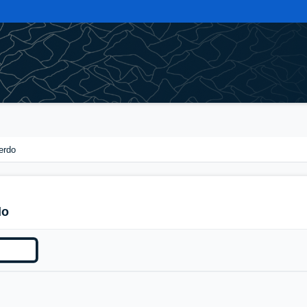
erdo
do