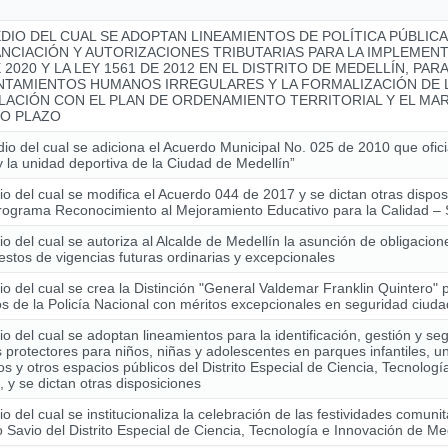
DIO DEL CUAL SE ADOPTAN LINEAMIENTOS DE POLÍTICA PÚBLIC
ANCIACIÓN Y AUTORIZACIONES TRIBUTARIAS PARA LA IMPLEMENT
 2020 Y LA LEY 1561 DE 2012 EN EL DISTRITO DE MEDELLÍN, PAR
NTAMIENTOS HUMANOS IRREGULARES Y LA FORMALIZACIÓN DE L
LACIÓN CON EL PLAN DE ORDENAMIENTO TERRITORIAL Y EL MAR
O PLAZO
io del cual se adiciona el Acuerdo Municipal No. 025 de 2010 que ofici
y la unidad deportiva de la Ciudad de Medellín”
o del cual se modifica el Acuerdo 044 de 2017 y se dictan otras dispo
Programa Reconocimiento al Mejoramiento Educativo para la Calidad
o del cual se autoriza al Alcalde de Medellín la asunción de obligacio
stos de vigencias futuras ordinarias y excepcionales
o del cual se crea la Distinción "General Valdemar Franklin Quintero" 
 de la Policía Nacional con méritos excepcionales en seguridad ciud
o del cual se adoptan lineamientos para la identificación, gestión y se
 protectores para niños, niñas y adolescentes en parques infantiles, u
os y otros espacios públicos del Distrito Especial de Ciencia, Tecnolog
, y se dictan otras disposiciones
o del cual se institucionaliza la celebración de las festividades comunit
Savio del Distrito Especial de Ciencia, Tecnología e Innovación de Me