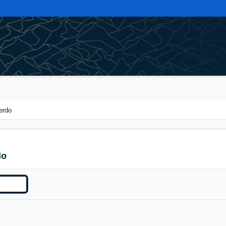
erdo
do