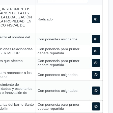
A, INSTRUMENTOS
ACIÓN DE LA LEY
A LA LEGALIZACIÓN
Radicado
A PROPIEDAD, EN
CO FISCAL DE
alizó el nombre del
Con ponentes asignados
siciones relacionadas
Con ponencia para primer
 – SER MEJOR
debate repartida
nes que afectan
Con ponencia para primer
debate repartida
para reconocer a los
Con ponentes asignados
adana
guimiento de
nidades y escenarios
Con ponentes asignados
ía e Innovación de
arias del barrio Santo
Con ponencia para primer
dellín
debate repartida