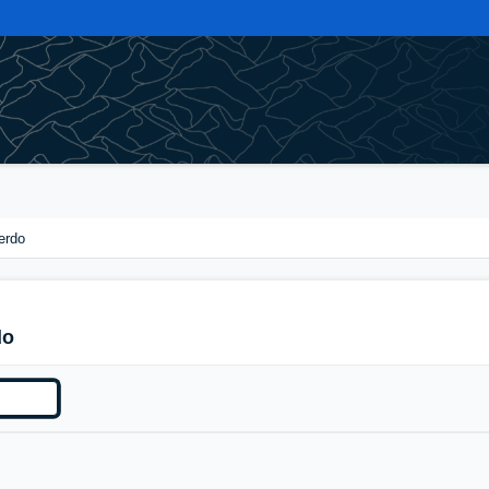
erdo
do