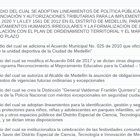
DIO DEL CUAL SE ADOPTAN LINEAMIENTOS DE POLÍTICA PÚBLIC
ANCIACIÓN Y AUTORIZACIONES TRIBUTARIAS PARA LA IMPLEMENT
 2020 Y LA LEY 1561 DE 2012 EN EL DISTRITO DE MEDELLÍN, PAR
NTAMIENTOS HUMANOS IRREGULARES Y LA FORMALIZACIÓN DE L
LACIÓN CON EL PLAN DE ORDENAMIENTO TERRITORIAL Y EL MAR
O PLAZO
io del cual se adiciona el Acuerdo Municipal No. 025 de 2010 que ofici
y la unidad deportiva de la Ciudad de Medellín”
o del cual se modifica el Acuerdo 044 de 2017 y se dictan otras dispo
Programa Reconocimiento al Mejoramiento Educativo para la Calidad
o del cual se autoriza al Alcalde de Medellín la asunción de obligacio
stos de vigencias futuras ordinarias y excepcionales
o del cual se crea la Distinción "General Valdemar Franklin Quintero" 
 de la Policía Nacional con méritos excepcionales en seguridad ciud
o del cual se adoptan lineamientos para la identificación, gestión y se
 protectores para niños, niñas y adolescentes en parques infantiles, u
os y otros espacios públicos del Distrito Especial de Ciencia, Tecnolog
, y se dictan otras disposiciones
o del cual se institucionaliza la celebración de las festividades comunit
Savio del Distrito Especial de Ciencia, Tecnología e Innovación de Me