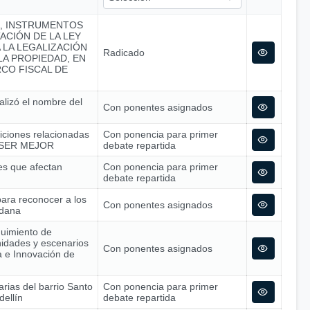
A, INSTRUMENTOS
ACIÓN DE LA LEY
A LA LEGALIZACIÓN
Radicado
A PROPIEDAD, EN
CO FISCAL DE
alizó el nombre del
Con ponentes asignados
siciones relacionadas
Con ponencia para primer
 – SER MEJOR
debate repartida
nes que afectan
Con ponencia para primer
debate repartida
para reconocer a los
Con ponentes asignados
adana
guimiento de
nidades y escenarios
Con ponentes asignados
ía e Innovación de
arias del barrio Santo
Con ponencia para primer
dellín
debate repartida