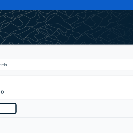
erdo
do