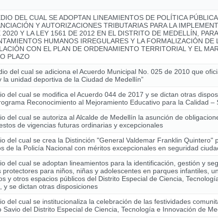
DIO DEL CUAL SE ADOPTAN LINEAMIENTOS DE POLÍTICA PÚBLIC
ANCIACIÓN Y AUTORIZACIONES TRIBUTARIAS PARA LA IMPLEMENT
 2020 Y LA LEY 1561 DE 2012 EN EL DISTRITO DE MEDELLÍN, PAR
NTAMIENTOS HUMANOS IRREGULARES Y LA FORMALIZACIÓN DE L
LACIÓN CON EL PLAN DE ORDENAMIENTO TERRITORIAL Y EL MAR
O PLAZO
io del cual se adiciona el Acuerdo Municipal No. 025 de 2010 que ofici
y la unidad deportiva de la Ciudad de Medellín”
o del cual se modifica el Acuerdo 044 de 2017 y se dictan otras dispo
Programa Reconocimiento al Mejoramiento Educativo para la Calidad
o del cual se autoriza al Alcalde de Medellín la asunción de obligacio
stos de vigencias futuras ordinarias y excepcionales
o del cual se crea la Distinción "General Valdemar Franklin Quintero" 
 de la Policía Nacional con méritos excepcionales en seguridad ciud
o del cual se adoptan lineamientos para la identificación, gestión y se
 protectores para niños, niñas y adolescentes en parques infantiles, u
os y otros espacios públicos del Distrito Especial de Ciencia, Tecnolog
, y se dictan otras disposiciones
o del cual se institucionaliza la celebración de las festividades comunit
Savio del Distrito Especial de Ciencia, Tecnología e Innovación de Me