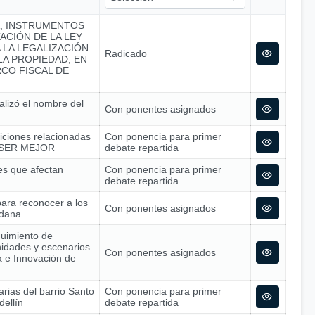
A, INSTRUMENTOS
ACIÓN DE LA LEY
A LA LEGALIZACIÓN
Radicado
A PROPIEDAD, EN
CO FISCAL DE
alizó el nombre del
Con ponentes asignados
siciones relacionadas
Con ponencia para primer
 – SER MEJOR
debate repartida
nes que afectan
Con ponencia para primer
debate repartida
para reconocer a los
Con ponentes asignados
adana
guimiento de
nidades y escenarios
Con ponentes asignados
ía e Innovación de
arias del barrio Santo
Con ponencia para primer
dellín
debate repartida