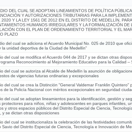
DIO DEL CUAL SE ADOPTAN LINEAMIENTOS DE POLÍTICA PÚBLIC
ANCIACIÓN Y AUTORIZACIONES TRIBUTARIAS PARA LA IMPLEMENT
 2020 Y LA LEY 1561 DE 2012 EN EL DISTRITO DE MEDELLÍN, PAR
NTAMIENTOS HUMANOS IRREGULARES Y LA FORMALIZACIÓN DE L
LACIÓN CON EL PLAN DE ORDENAMIENTO TERRITORIAL Y EL MAR
O PLAZO
io del cual se adiciona el Acuerdo Municipal No. 025 de 2010 que ofici
y la unidad deportiva de la Ciudad de Medellín”
o del cual se modifica el Acuerdo 044 de 2017 y se dictan otras dispo
Programa Reconocimiento al Mejoramiento Educativo para la Calidad
o del cual se autoriza al Alcalde de Medellín la asunción de obligacio
stos de vigencias futuras ordinarias y excepcionales
o del cual se crea la Distinción "General Valdemar Franklin Quintero" 
 de la Policía Nacional con méritos excepcionales en seguridad ciud
o del cual se adoptan lineamientos para la identificación, gestión y se
 protectores para niños, niñas y adolescentes en parques infantiles, u
os y otros espacios públicos del Distrito Especial de Ciencia, Tecnolog
, y se dictan otras disposiciones
o del cual se institucionaliza la celebración de las festividades comunit
Savio del Distrito Especial de Ciencia, Tecnología e Innovación de Me