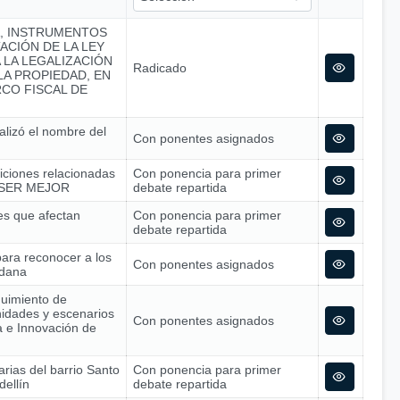
A, INSTRUMENTOS
ACIÓN DE LA LEY
A LA LEGALIZACIÓN
Radicado
A PROPIEDAD, EN
CO FISCAL DE
alizó el nombre del
Con ponentes asignados
siciones relacionadas
Con ponencia para primer
 – SER MEJOR
debate repartida
nes que afectan
Con ponencia para primer
debate repartida
para reconocer a los
Con ponentes asignados
adana
guimiento de
nidades y escenarios
Con ponentes asignados
ía e Innovación de
arias del barrio Santo
Con ponencia para primer
dellín
debate repartida