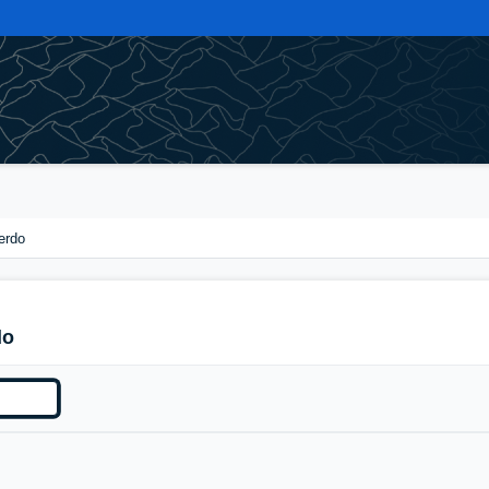
erdo
do