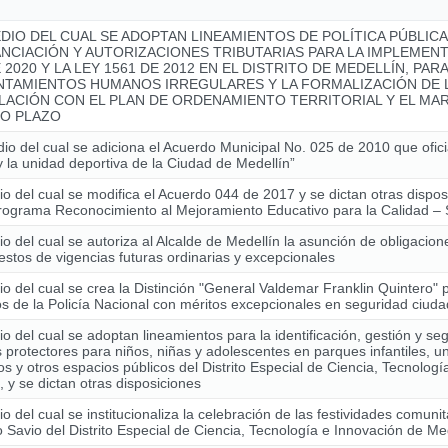
DIO DEL CUAL SE ADOPTAN LINEAMIENTOS DE POLÍTICA PÚBLIC
ANCIACIÓN Y AUTORIZACIONES TRIBUTARIAS PARA LA IMPLEMENT
 2020 Y LA LEY 1561 DE 2012 EN EL DISTRITO DE MEDELLÍN, PAR
NTAMIENTOS HUMANOS IRREGULARES Y LA FORMALIZACIÓN DE L
LACIÓN CON EL PLAN DE ORDENAMIENTO TERRITORIAL Y EL MAR
O PLAZO
io del cual se adiciona el Acuerdo Municipal No. 025 de 2010 que ofici
y la unidad deportiva de la Ciudad de Medellín”
o del cual se modifica el Acuerdo 044 de 2017 y se dictan otras dispo
Programa Reconocimiento al Mejoramiento Educativo para la Calidad
o del cual se autoriza al Alcalde de Medellín la asunción de obligacio
stos de vigencias futuras ordinarias y excepcionales
o del cual se crea la Distinción "General Valdemar Franklin Quintero" 
 de la Policía Nacional con méritos excepcionales en seguridad ciud
o del cual se adoptan lineamientos para la identificación, gestión y se
 protectores para niños, niñas y adolescentes en parques infantiles, u
os y otros espacios públicos del Distrito Especial de Ciencia, Tecnolog
, y se dictan otras disposiciones
o del cual se institucionaliza la celebración de las festividades comunit
Savio del Distrito Especial de Ciencia, Tecnología e Innovación de Me