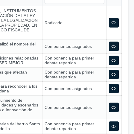
A, INSTRUMENTOS
ACIÓN DE LA LEY
A LA LEGALIZACIÓN
Radicado
A PROPIEDAD, EN
CO FISCAL DE
alizó el nombre del
Con ponentes asignados
siciones relacionadas
Con ponencia para primer
 – SER MEJOR
debate repartida
nes que afectan
Con ponencia para primer
debate repartida
para reconocer a los
Con ponentes asignados
adana
guimiento de
nidades y escenarios
Con ponentes asignados
ía e Innovación de
arias del barrio Santo
Con ponencia para primer
dellín
debate repartida