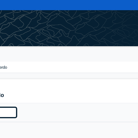
erdo
do