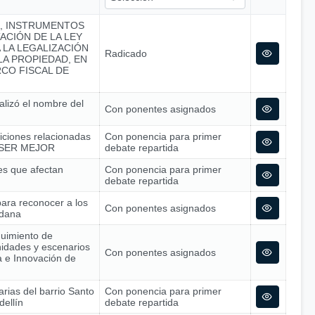
A, INSTRUMENTOS
ACIÓN DE LA LEY
A LA LEGALIZACIÓN
Radicado
A PROPIEDAD, EN
CO FISCAL DE
alizó el nombre del
Con ponentes asignados
siciones relacionadas
Con ponencia para primer
 – SER MEJOR
debate repartida
nes que afectan
Con ponencia para primer
debate repartida
para reconocer a los
Con ponentes asignados
adana
guimiento de
nidades y escenarios
Con ponentes asignados
ía e Innovación de
arias del barrio Santo
Con ponencia para primer
dellín
debate repartida