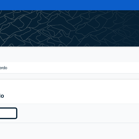
erdo
do