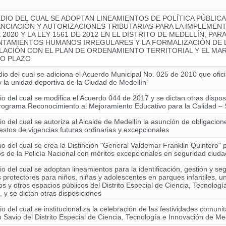
DIO DEL CUAL SE ADOPTAN LINEAMIENTOS DE POLÍTICA PÚBLIC
ANCIACIÓN Y AUTORIZACIONES TRIBUTARIAS PARA LA IMPLEMENT
 2020 Y LA LEY 1561 DE 2012 EN EL DISTRITO DE MEDELLÍN, PAR
NTAMIENTOS HUMANOS IRREGULARES Y LA FORMALIZACIÓN DE L
LACIÓN CON EL PLAN DE ORDENAMIENTO TERRITORIAL Y EL MAR
O PLAZO
io del cual se adiciona el Acuerdo Municipal No. 025 de 2010 que ofici
y la unidad deportiva de la Ciudad de Medellín”
o del cual se modifica el Acuerdo 044 de 2017 y se dictan otras dispo
Programa Reconocimiento al Mejoramiento Educativo para la Calidad
o del cual se autoriza al Alcalde de Medellín la asunción de obligacio
stos de vigencias futuras ordinarias y excepcionales
o del cual se crea la Distinción "General Valdemar Franklin Quintero" 
 de la Policía Nacional con méritos excepcionales en seguridad ciud
o del cual se adoptan lineamientos para la identificación, gestión y se
 protectores para niños, niñas y adolescentes en parques infantiles, u
os y otros espacios públicos del Distrito Especial de Ciencia, Tecnolog
, y se dictan otras disposiciones
o del cual se institucionaliza la celebración de las festividades comunit
Savio del Distrito Especial de Ciencia, Tecnología e Innovación de Me