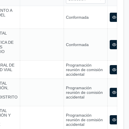
ENTO A
DEL
Conformada
TAL
ICA DE
Conformada
S
IO
GRAL DE
Programación
D VIAL
reunión de comisión
accidental
TAL
IÓN,
Programación
reunión de comisión
DISTRITO
accidental
TAL
IÓN Y
Programación
reunión de comisión
E
accidental