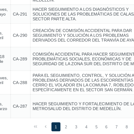
MEDELLÍN.
eves,
HACER SIEGUIMIENTO A LOS DIAGNÓSTICOS Y
ayo
CA-291
SOLUCIONES DE LAS PROBLEMÁTICAS DE CALA
SECTOR PARTE ALTA.
CREACIÓN DE COMISIÓN ACCIDENTAL PARA DAR
s,
CA-290
SEGUIMIENTO Y SOLUCIÓN A LOS PROBLEMAS
il
DERIVADOS DEL CORREDOR DEL TRANVÍA DE AY
COMISIÓN ACCIDENTAL PARA HACER SEGUIMIENT
 18
CA-289
PROBLEMÁTICAS SOCIALES, ECONÓMICAS Y DE
de
SEGURIDAD DE LA ZONA SUR DEL DISTRITO DE M
PARA EL SEGUIMIENTO, CONTROL, Y SOLUCIÓN A
eves,
PROBLEMAS DERIVADOS DE LAS ESCORRENTÍAS
il
CA-288
CERRO EL VOLADOR EN LA COMUNA 7, ROBLEDO
ESPECÍFICAMENTE EN EL SECTOR SAN GERMÁN.
s,
HACER SEGUIMIENTO Y FORTALECIMIENTO DE LA 
CA-287
arzo
METROSALUD DEL DISTRITO DE MEDELLÍN.
1
2
3
4
5
6
7
8