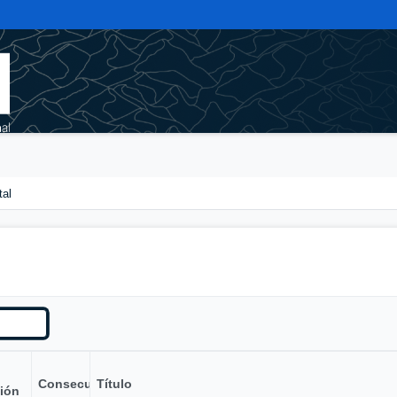
tal
Consecutivo
Título
ión