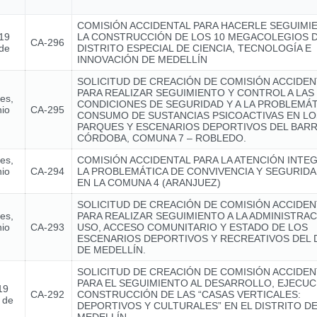
COMISIÓN ACCIDENTAL PARA HACERLE SEGUIMI
 19
LA CONSTRUCCIÓN DE LOS 10 MEGACOLEGIOS 
CA-296
 de
DISTRITO ESPECIAL DE CIENCIA, TECNOLOGÍA E
INNOVACIÓN DE MEDELLÍN
SOLICITUD DE CREACIÓN DE COMISIÓN ACCIDEN
PARA REALIZAR SEGUIMIENTO Y CONTROL A LAS
nes,
CONDICIONES DE SEGURIDAD Y A LA PROBLEMÁT
nio
CA-295
CONSUMO DE SUSTANCIAS PSICOACTIVAS EN LO
PARQUES Y ESCENARIOS DEPORTIVOS DEL BARR
CÓRDOBA, COMUNA 7 – ROBLEDO.
nes,
COMISIÓN ACCIDENTAL PARA LA ATENCIÓN INTE
nio
CA-294
LA PROBLEMÁTICA DE CONVIVENCIA Y SEGURIDA
EN LA COMUNA 4 (ARANJUEZ)
SOLICITUD DE CREACIÓN DE COMISIÓN ACCIDEN
nes,
PARA REALIZAR SEGUIMIENTO A LA ADMINISTRAC
nio
CA-293
USO, ACCESO COMUNITARIO Y ESTADO DE LOS
ESCENARIOS DEPORTIVOS Y RECREATIVOS DEL 
DE MEDELLÍN.
SOLICITUD DE CREACIÓN DE COMISIÓN ACCIDEN
PARA EL SEGUIMIENTO AL DESARROLLO, EJECUC
19
CA-292
CONSTRUCCIÓN DE LAS “CASAS VERTICALES:
 de
DEPORTIVOS Y CULTURALES” EN EL DISTRITO D