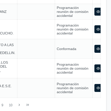
Programación
SANZ
reunión de comisión
accidental
Programación
reunión de comisión
ACUCHO.
accidental
O A LAS
Conformada
EDELLIN.
 LOS
Programación
 DEL
reunión de comisión
,
accidental
Programación
E.S.E.
reunión de comisión
accidental
9
10