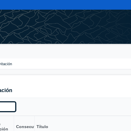
vitación
ación
e
Consecutivo
Título
ción