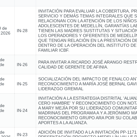
INVITACIÓN PARA EVALUAR LA COBERTURA, P
SERVICIO Y DEMÁS TEMAS INTEGRALES QUE 
RELACIONAN CON LA ATENCIÓN DE LOS NIÑOS,
ADOLESCENTES DE MEDELLÍN, GARANTÍAS L
0 de
IN-28
TIENEN LAS MADRES SUSTITUTAS Y SITUACIÓ
e 2026
LOS OPERADORES Y OFERENTES DE MEDELLÍN
QUE TENGAN RELACIÓN EN LA PRESTACIÓN DE
DENTRO DE LA OPERACIÓN DEL INSTITUTO DE
FAMILIAR ICBF.
 de
PARA INVITAR A RICARDO JOSÉ ARANGO REST
de
IN-26
CALIDAD DE GERENTE DE AFINIA.
 de
SOCIALIZACIÓN DEL IMPACTO DE FENALCO AN
de
IN-25
RECONOCIMIENTO A MARÍA JOSÉ BERNAL GAVI
LIDERAZGO GREMIAL
INVITACIÓN A LA ESTRATEGIA DISTRITAL 'ALIA
CERO HAMBRE' Y RECONOCIMIENTO CON NOTA
 de
A MARY MEJÍA POR SU LIDERAZGO COMUNITAR
de
IN-24
MADRINAS DEL PROGRAMA A Y A JERÓNIMO MA
RECONOCIMIENTO GRUPO ARA POR SU COLAB
APORTES A LA ALIANZA.
 de
ADICIÓN DE INVITADO A LA INVITACIÓN PP-1171
IN-23