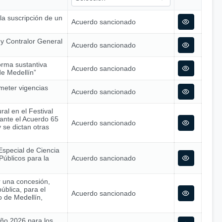
 la suscripción de un
Acuerdo sancionado
o y Contralor General
Acuerdo sancionado
orma sustantiva
Acuerdo sancionado
de Medellín”
meter vigencias
Acuerdo sancionado
al en el Festival
iante el Acuerdo 65
Acuerdo sancionado
 se dictan otras
Especial de Ciencia
Públicos para la
Acuerdo sancionado
r una concesión,
ública, para el
Acuerdo sancionado
o de Medellín,
 año 2026 para los