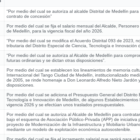
o
“Por medio del cual se autoriza al alcalde Distrital de Medellín para
contrato de concesión”
Por medio del cual se fija el salario mensual del Alcalde, Personer
de Medellín, para la vigencia fiscal del año 2026.
“Por medio del cual se modifica el Acuerdo Distrital 093 de 2023, n
tributaria del Distrito Especial de Ciencia, Tecnología e Innovación 
“Por medio del cual se autoriza al Alcalde de Medellín para compro
futuras ordinarias y se dictan otras disposiciones”.
Por medio del cual se establecen los lineamientos de memoria cultur
Internacional del Tango Ciudad de Medellín, institucionalizado med
de 2005, se rinde homenaje a Don Leonardo Alfredo Nieto Jardón y
disposiciones.
Por medio del cual se adiciona el Presupuesto General del Distrito 
Tecnología e Innovación de Medellín, de algunos Establecimientos 
vigencia 2026 y se efectúan unos traslados presupuestales.
Por medio del cual se autoriza al Alcalde de Medellín para contrata
bajo el esquema de Asociación Público-Privada (APP) de iniciativa p
proyecto de Modernización de la Infraestructura y Mobiliario Urban
mediante un modelo de explotación económica autosostenible.
Por medio del cual se fija el incremento salarial que regirá para el